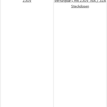
230V
Verfürgbar), mit 230V 16A / 32A
Steckdosen