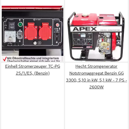
HECHT
APEX
Stromerzeuger
Stromerzeuger Diesel
Notstromaggregat Benzin GG
Stromerzeuger Generator
3300W, 3,30 in kW, 7 PS -
Notstromaggregat 2500
5,2 kW - 15 Liter
06283, (1-tlg)
(2)
899,00 €
529,99 €
lieferbar - in 9-11 Werktagen bei
lieferbar - in 2-3 Werktagen bei dir
dir
Einhell Stromerzeuger TC-PG
Hecht Stromgenerator
25/1/E5, (Benzin)
Notstromaggregat Benzin GG
3300, 5,10 in kW, 5,1 kW - 7 PS -
2600W