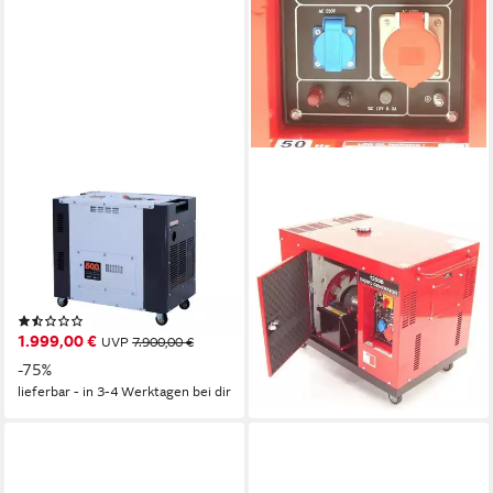
DAEWOO POWER PRODUCTS
APEX
Stromerzeuger Diesel
Stromerzeuger Diesel
Notstromaggregat
Stromerzeuger 12000
DDAE10500DSE-3G, 11,03 in
Notstromaggregat 400V
kW
230V 06273
(3)
3.598,00 €
5.990,00 €
1.999,00 €
UVP
7.900,00 €
-40%
-75%
lieferbar - in 9-11 Werktagen bei
lieferbar - in 3-4 Werktagen bei dir
dir