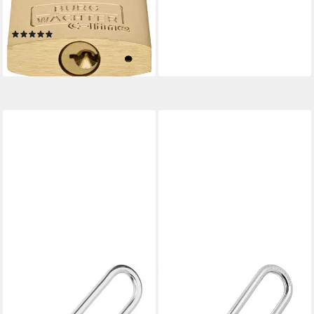
222 40 SB 2er Set Quadro
222 40 SB
(1)
ab 21,94 €
lieferbar - in 2-3 Werktagen bei dir