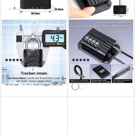
ZEDELMAIER
TUWENA
Vorhängeschloss
Vorhängeschloss Kühlschrank
Zahlenschloss 4 Stellig
Schloss mit Code Ohne, 4-
Schloss mit Zahlencode, (1-
stelliges Passwort
tlg)
Schrankschloss
(1)
(1)
ab 9,99 €
14,99 €
UVP
20,00 €
UVP
25,99 €
(5,00 €/ 1 Stk)
-42%
-50%
lieferbar - in 3-4 Werktagen bei dir
lieferbar - in 4-5 Werktagen bei dir