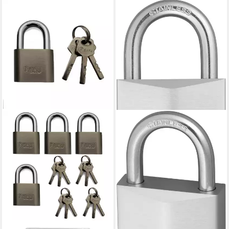
ABUS
Vorhängeschloss, Stabil und
Feuchtresistent, Schutz
gegen Manipulation,
Wendeschlüssel
19,95 €
lieferbar - in 4-5 Werktagen bei dir