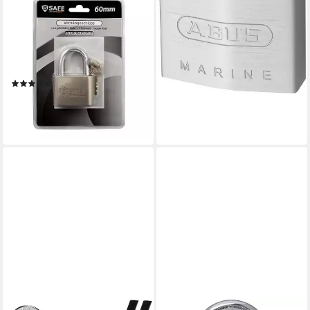
B-SAFE
Vorhängeschloss
Vorhängeschloss Schloss
Hängeschloss - Hochwertiges
Schloss, (4-tlg)
(2)
17,95 €
UVP
29,99 €
-40%
lieferbar - in 4-5 Werktagen bei dir