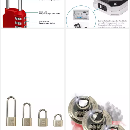
Zahlenschloss 4 Ziffern Tür
Vorhängeschloss Langer
Schuppen
Bügel 57mm, 4-stellig
28,95 €
36,95 €
lieferbar - in 6-8 Werktagen bei dir
lieferbar - in 4-5 Werktagen bei dir