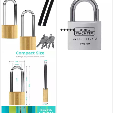
BURG WÄCHTER
Vorhängeschloss Burg
Wächter 36061
Vorhängeschloss 40.00 mm
verschieden schließend A
(1)
ab 8,45 €
lieferbar - in 2-3 Werktagen bei dir
LUXUSKOLLEKTION