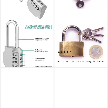
LUXUSKOLLEKTION
ONDIS24
Vorhängeschloss Langes
Vorhängeschloss Messing,
Vorhängeschloss mit 4-
40mm Bügelschloss, mit drei
stelligen Zahlen,
Schlüsseln, verchromte Bügel
Wetterschutz, für Spind
6mm
(1)
27,95 €
4,99 €
lieferbar - in 6-7 Werktagen bei dir
lieferbar - in 3-4 Werktagen bei dir