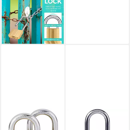
Vorhängeschloss
Vorhängeschloss Messing
40mm gleichschließend
langer Bügel 40mml*2
47,95 €
lieferbar - in 6-7 Werktagen bei dir