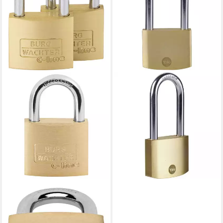
YALE
Vorhängeschloss Messing
Hangschloss 50 mm langer
Bügel Y110B/50/166/1
12,21 €
lieferbar - in 2-3 Werktagen bei dir
BURG WÄCHTER
Vorhängeschloss
Vorhängeschloss-Set Quadro