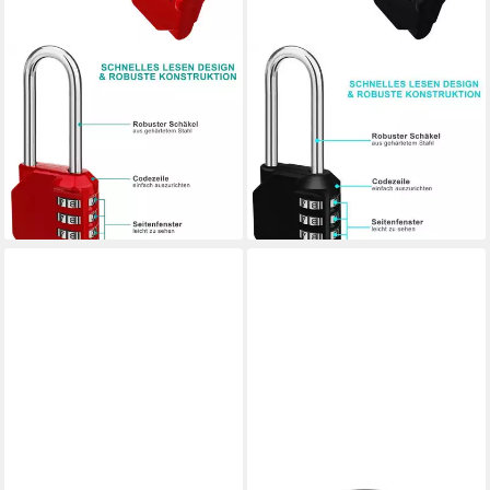
LUXUSKOLLEKTION
LUXUSKOLLEKTION
Vorhängeschloss
Vorhängeschloss
Vorhängeschloss Zahlen
Vorhängeschloss
Langer Bügel 4-stellig,
Zahlenschloss mit langem
Wetterfest für Tür
Bügel schwarz wetterfest
27,95 €
27,95 €
lieferbar - in 4-5 Werktagen bei dir
lieferbar - in 5-6 Werktagen bei dir