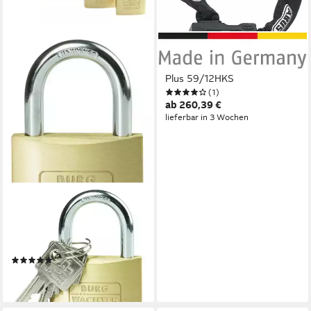
ABUS
Kettenschloss Granit Extreme
Plus 59/12HKS
(1)
ab 260,39 €
lieferbar in 3 Wochen
BURG WÄCHTER
Vorhängeschloss Burg
Wächter Vorhängeschloss
Secu-Look 405 50 SB
(1)
ab 9,04 €
lieferbar - in 3-4 Werktagen bei dir