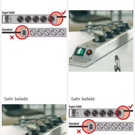
Sehr beliebt
Sehr beliebt
BRENNENSTUHL
BRENNENSTUHL
Super-Solid Steckdosenleiste
Super-Solid Steckdosenleiste
8-fach (Ein- / Ausschalter,
5-fach (Ein- / Ausschalter,
Kabellänge 2,5 m), mit
Kabellänge 2,5 m), mit