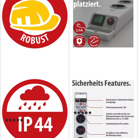
BRENNENSTUHL
BRENNENSTUHL
H07RN-F 3G1,5, 2 m
Super-Solid 1153340318
Steckdosenleiste
Steckdosenleiste,
(Klappendeckel, Kabellänge 2
Abzweigdosen
(2)
m)
ab 24,99 €
(4)
lieferbar - in 2-3 Werktagen bei dir
ab 7,99 €
UVP
11,99 €
-33%