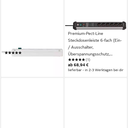
BRENNENSTUHL
BRENNENSTUHL
Brennenstuhl Bremounta
Premium-Pect-Line
Steckdosenleiste 4-fach,
Steckdosenleiste 6-fach (Ein-
Mehrfachsteckdose
/ Ausschalter,
(7)
Überspannungsschutz,
ab 16,89 €
(1)
Kabellänge 3 m), mit
lieferbar - in 2-3 Werktagen bei dir
ab 68,94 €
Überspannungsschutz
lieferbar - in 2-3 Werktagen bei dir
60.000A und Schalter