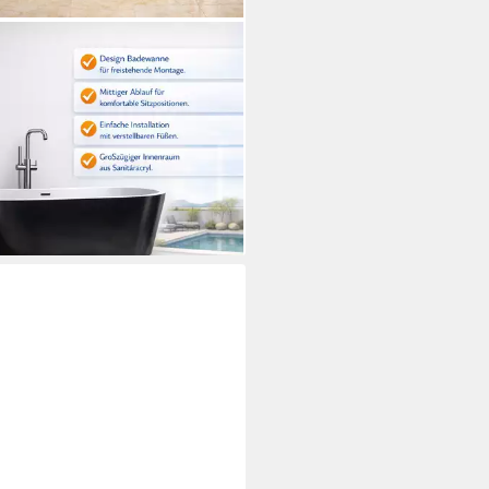
LTIME
wanne Tavira, Freistehend,
x74x60 (LxBxH), Sanitäracryl,
Pop Up Ventil
99 €
UVP
849,99 €
%
rbar - in 6-7 Werktagen bei dir