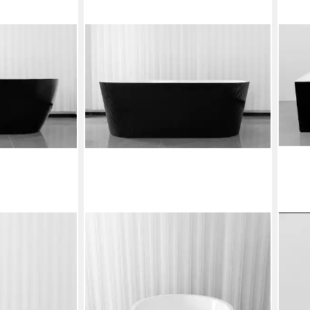
SANOTECHNIK
SAN
5x80x61cm,
Badewanne RENO, 170x75x58cm,
Bade
aus Acryl
schw
666,00 €
€
UVP
1.199,00 €
rech
ab 8
-44%
en bei dir
lieferbar - in 6-8 Werktagen bei dir
-23