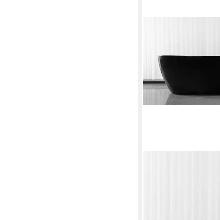
SANOTECHNIK
Badewanne CUBA, 17
aus Acryl
699,00 €
UVP
1.249,00 
-44%
lieferbar - in 6-8 Werktag