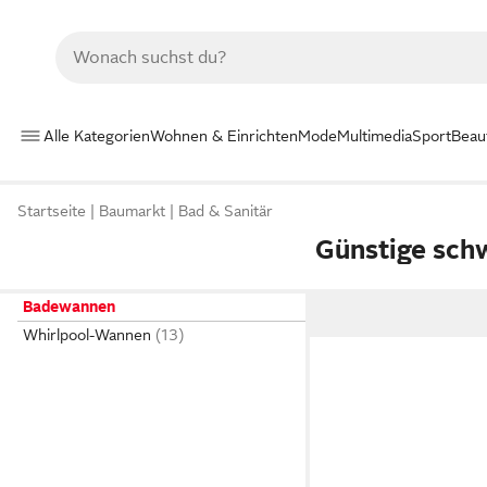
Alle Kategorien
Wohnen & Einrichten
Mode
Multimedia
Sport
Beau
Startseite
Baumarkt
Bad & Sanitär
Günstige sc
Badewannen
Whirlpool-Wannen