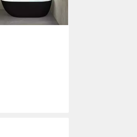
%
rbar - in 6-8 Werktagen bei dir