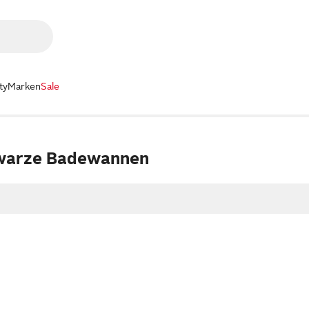
ty
Marken
Sale
hwarze Badewannen