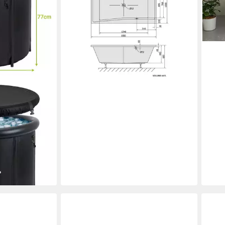
1.100,00 €
1.700,00 €
-35
liefe
-35%
lieferbar in 6 Wochen
nterfass
-Set, 1-tlg), 5-
 UV-beständig,
en bei dir