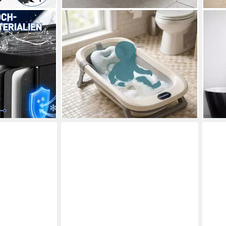
RELAXDAYS
WEL
anne Schwarz
Babybadewanne Faltbare
Bade
anne, Garten
Babybadewanne mit Kissen
(170
39,99 €
für Sportler
UVP
69,99 €
mit 
599,
ken
-43%
lieferbar - in 2-3 Werktagen bei dir
-29
liefe
en bei dir