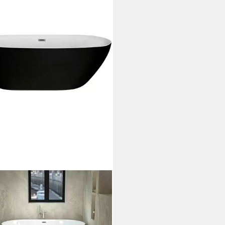
OTECHNIK
wanne Melbourne, Maße:
x75x56cm
41 €
UVP
899,99 €