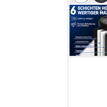
FIVMEN
Badewanne Eisbadew
512L, isolierte PVC-W
Balkon, Eisbad Tonne 
Erwachsene Kältebec
90,99 €
UVP
180,99 €
-50%
lieferbar - in 4-5 Werktag