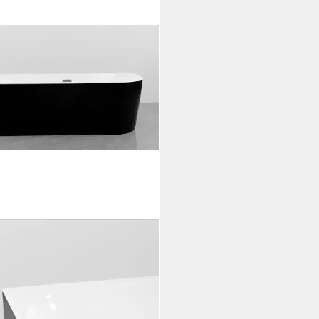
OTECHNIK
wanne Jamaica, 170x75x58cm
arz glänzend, Acryl Badewanne
ts
86,42 €
UVP
1.149,00 €
%