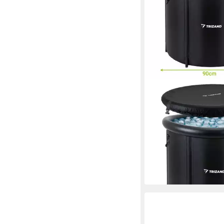
TRIZAND
Rundwanne Eisbad Wi
Kaltwassertonne, (Spar
lagig isoliert, faltbar,
wasserdicht
57,90 €
67,90 €
-15%
lieferbar - in 7-9 Werktag