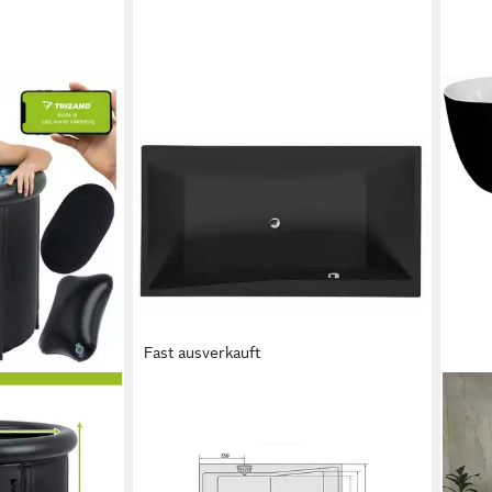
Fast ausverkauft
POLYSAN S.R.O.
SAN
Badewanne QUEST,
Bade
Rechteckbadewanne, 180x100cm,
170
585,
schwarz, (1-tlg)