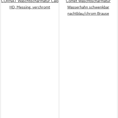
CORNAT Waschtischarmatur Calo
Comet Waschtischarmatur
HD, Messing, verchromt
Wasserhahn schwenkbar
nachtblau/chrom Brause