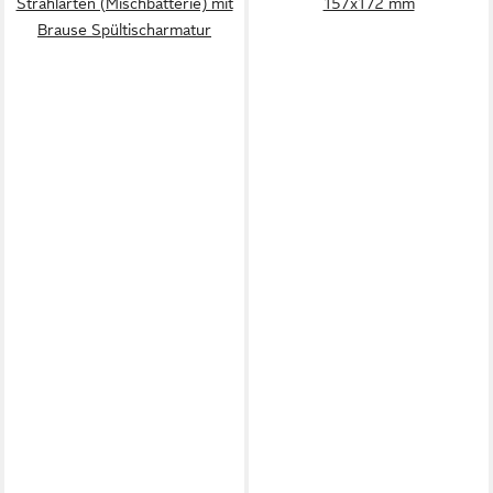
Strahlarten (Mischbatterie) mit
157x172 mm
Brause Spültischarmatur