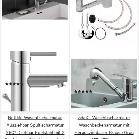
SCHÜTTE
QLS
Waschtischarmatur Altana mit
Waschtischarmatur GAMMA
Zugstange, mit Ablaufgarnitur,
SILBER Spültischarmatur
Mischbatterie, Chrom
Wasserhahn Ausziehbar
(30)
Brause Mischbatterie
40,75 €
UVP
74,99 €
(1)
44,99 €
-46%
lieferbar - in 3-4 Werktagen bei dir
lieferbar - in 5-6 Werktagen bei dir
Nettlife Waschtischarmatur
vidaXL Waschtischarmatur
Ausziehbar Spültischarmatur
Waschbeckenarmatur mit
360° Drehbar Edelstahl mit 2
Herausziehbarer Brause Grau