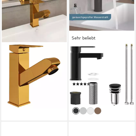
Sehr beliebt
VIDAXL
SCHÜTTE
Waschtischarmatur
Waschtischarmatur
Waschbeckenarmatur mit
ELEPHANT inkl. Exzenter,
Herausziehbarer Brause
Marken-Mischdüse, leichte
Golden 157x172 mm
Montage
(127)
37,87 €
79,99 €
UVP
124,99 €
lieferbar - in 3-4 Werktagen bei dir
-36%
lieferbar - in 3-4 Werktagen bei dir