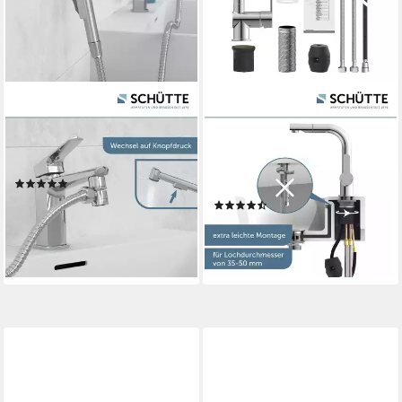
SCHÜTTE
SCHÜTTE
Waschbeckenbrause GIRONA
Waschtischarmatur LONDON
chrom Schnell montierbar,
mit herausziehbarere Brause
flexibel, pflegeleicht
und Ablaufgarnitur, Pop Up
(4)
Abflussstopfen
22,99 €
(8)
lieferbar - in 2-3 Werktagen bei dir
85,53 €
UVP
124,99 €
-32%
lieferbar - in 4-5 Werktagen bei dir