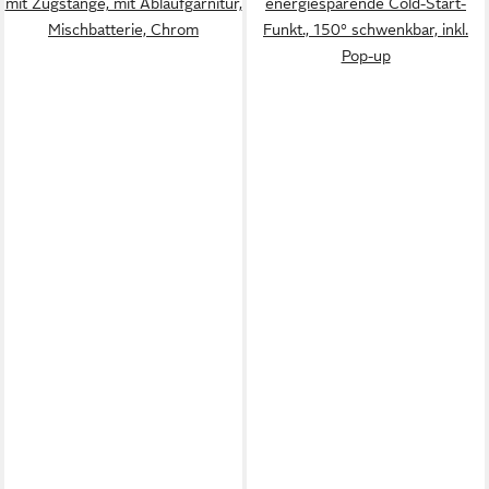
mit Zugstange, mit Ablaufgarnitur,
energiesparende Cold-Start-
Mischbatterie, Chrom
Funkt., 150° schwenkbar, inkl.
Pop-up