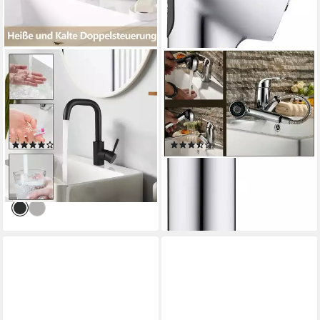
ZMH
WENKO
Waschtischarmatur
Waschbeckenbrause Ersatz-
Wasserhahn Bad Ausziehbar
Geschirrbrause Watersaving
brause Mischbatterie
wassersparender Perlstrahl
Schwarz/Nickel
und kräftiger Brausestrahl
(17)
(3)
35,63 €
17,99 €
79,98 €
lieferbar - in 3-4 Werktagen bei dir
-55%
lieferbar - in 2-3 Werktagen bei dir