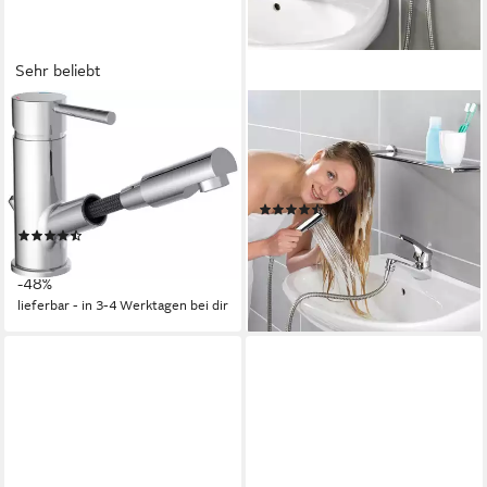
Sehr beliebt
SCHÜTTE
WENKO
Waschtischarmatur Cornwall
Waschbeckendusche,
mit herausziehbarer
Waschbeckenbrause mit Duo
Haarbrause, mit Zugstange,
Haken
(67)
Chrom
59,99 €
69,99 €
(44)
57,23 €
UVP
109,99 €
-14%
lieferbar - in 5-6 Werktagen bei dir
-48%
lieferbar - in 3-4 Werktagen bei dir