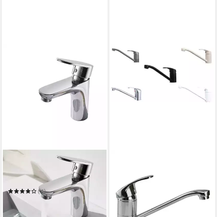
HOME DELUXE
Waschtischarmatur
RADIANT - Chrome 14,5 x 3,5
x 10,5 cm
(4)
29,00 €
UVP
39,00 €
-26%