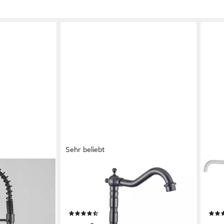
Sehr beliebt
SEHAUSEU
FAIZ
erhahn Küche
Waschtischarmatur Wasserhahn Bad
Küch
Küche Waschbeckenarmatur
STEE
bnehmbar
Badarmaturen Küchenarmatur
Arma
(24)
48,99 €
19,9
91,99 €