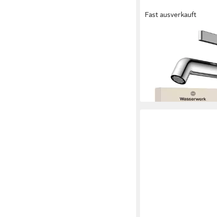
Fast ausverkauft
WASSERWERK
Waschtischarmatur WT 
Popup, wassersparen
209,80 €
lieferbar - in 3-4 Werktag