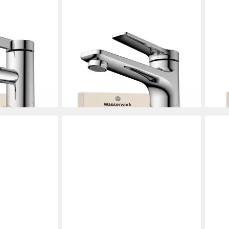
WASSERWERK
WAS
11 inkl.
Waschtischarmatur WT 12 inkl.
Wasc
d
Popup, wassersparend
Popu
220,98 €
276,
en bei dir
lieferbar - in 3-4 Werktagen bei dir
liefe