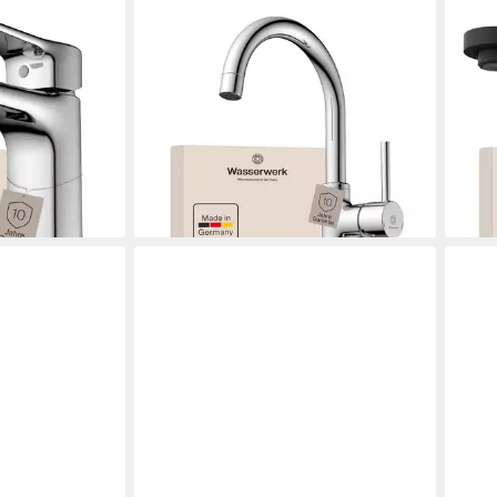
WASSERWERK
WAS
 13 inkl.
Waschtischarmatur WT 14 inkl.
Wasc
d
Popup, 360° schwenkbar,
Popu
402,
geräuscharm, wassersparend
liefe
238,22 €
UVP
249,00 €
en bei dir
-4%
lieferbar - in 3-4 Werktagen bei dir