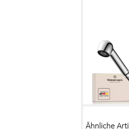
WASSERWERK
Spültischarmatur WK 
Küche, Einhebelmisch
schwenkbar, 2-fach ver
herausziehbar
148,81 €
lieferbar - in 3-4 Werktag
Ähnliche Arti