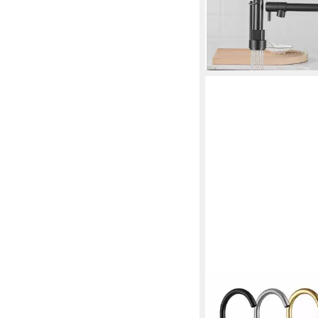
-46%
lieferbar - in 5-6 Werktag
FAIZEE MÖBEL
Küchenarmatur Küche
Hochwertiger Einhebe