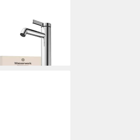
SERWERK
htischarmatur WT 11 inkl.
p, wassersparend
77 €
rbar - in 3-4 Werktagen bei dir