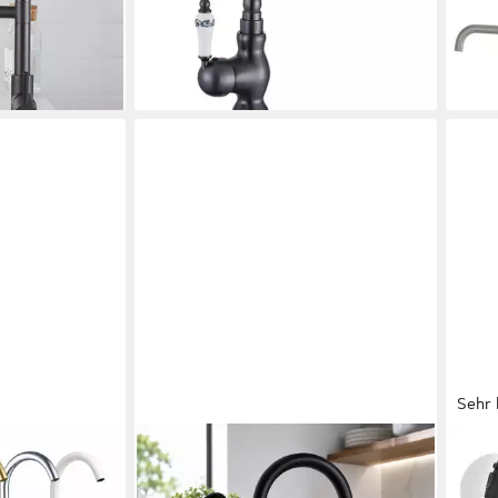
-47%
-43
en bei dir
lieferbar - in 5-6 Werktagen bei dir
liefe
Sehr 
HOMELINE
HOM
narmatur
Küchenarmatur Küchenarmatur 360°
Spül
lmischer
Wasserhahn Küche Mischbatterie
Wass