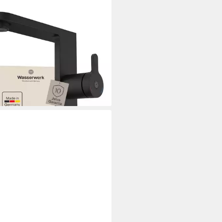
SERWERK
htischarmatur WT 15 inkl.
p, wassersparend
30 €
rbar - in 3-4 Werktagen bei dir