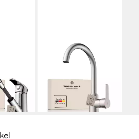
WASSERWERK
7, Wasserhahn,
Spültischarmatur WK 5, Wasserhahn,
er 90°
Küche, Einhebelmischer 360°
stellb.,
schwenkbar, Cold-Start-Funkt.,
geräuscharm
186,99 €
UVP
219,00 €
en bei dir
-15%
lieferbar - in 3-4 Werktagen bei dir
kel