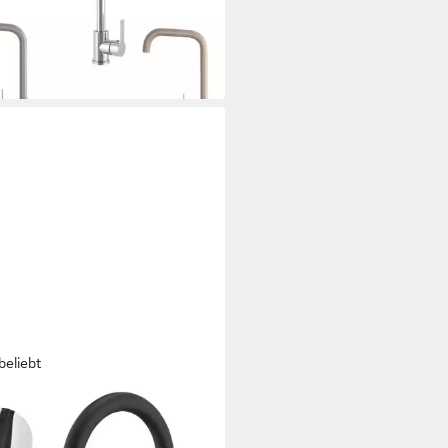
%
rbar - in 3-4 Werktagen bei dir
beliebt
ELODY
tischarmatur Hochdruck
erhahn Küche 360°