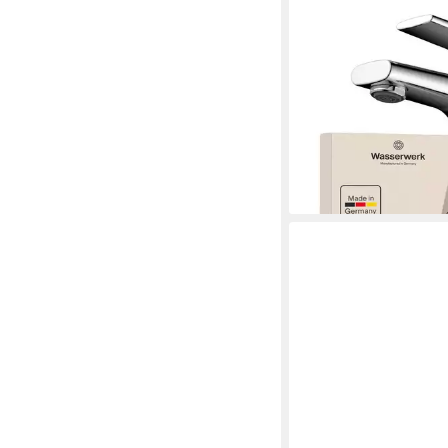
WASSERWERK
Waschtischarmatur WT
Popup, wassersparen
237,52 €
UVP
249,00 €
-5%
lieferbar - in 3-4 Werktag