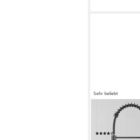
Sehr beliebt
SEHAUSEU
Küchenarmatur Wass
Bad Spültischarmatur
Waschtischarmatur a
(64)
58,99 €
109,99 €