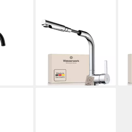
WASSERWERK
WAS
ZIO Portare 3
Spültischarmatur WK 4, Wasserhahn,
Spül
Küche, Einhebelmischer 360°
Küch
schwenkbar, Cold-Start-Funkt.,
schw
herausziehbar
gerä
229,92 €
201,
UVP
249,00 €
-8%
-16%
lieferbar - in 3-4 Werktagen bei dir
liefe