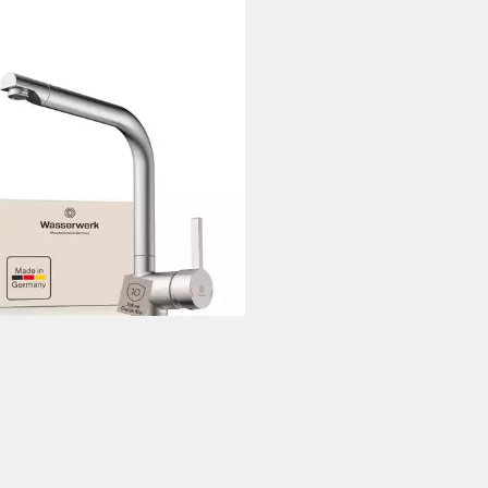
SERWERK
tischarmatur WK 4, Wasserhahn,
e, Einhebelmischer 360°
enkbar, Cold-Start-Funkt.,
uscharm
30 €
UVP
239,00 €
rbar - in 3-4 Werktagen bei dir