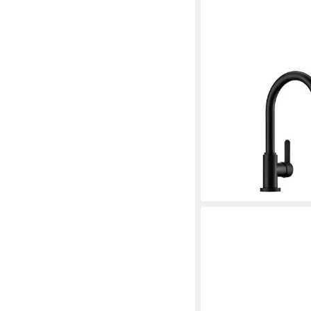
NABER
Küchenarmatur SERVI
213,00 €
UVP
336,32 €
-37%
lieferbar in 3 Wochen