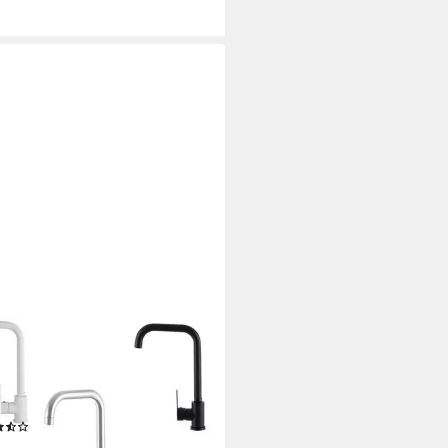
EE MÖBEL
enarmatur Küchenarmatur
L Wasserhahn Küche Spüle
tur 360° Drehbar
(19)
0 €
UVP
34,99 €