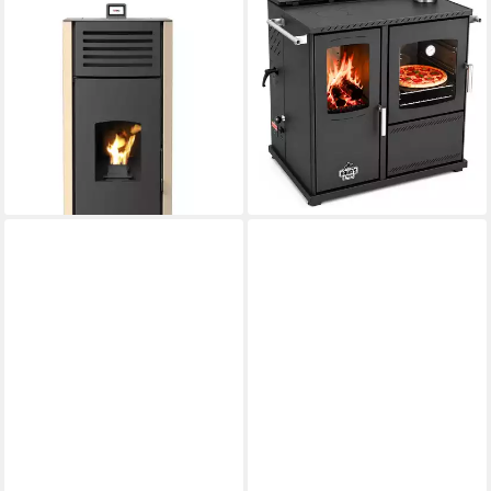
Pelletofen Enya Aqua
Kaminofen Hybridofen Pellets
Produktdatenblatt
und Holz Kombiofen mit
ab 2.393,95 €
Backfach mit Herdplatte
lieferbar - in 2-3 Werktagen bei dir
10 kW
Nennwärmeleistung
90 %
Wirkungsgrad
Produktdatenblatt
2.399,00 €
lieferbar in 3 Wochen