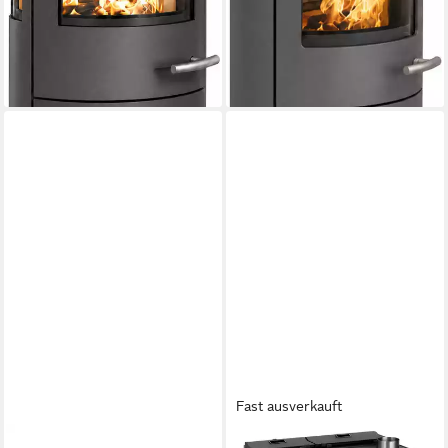
1.299,00 €
1.199,00 €
UVP
1.399,00 €
UVP
1.320,00 €
nur diesen Monat
nur diesen Monat
-7%
-9%
lieferbar - in 2-4 Werktagen bei dir
lieferbar - in 2-4 Werktagen bei dir
Fast ausverkauft
ROBIN WOOD
BABA'S