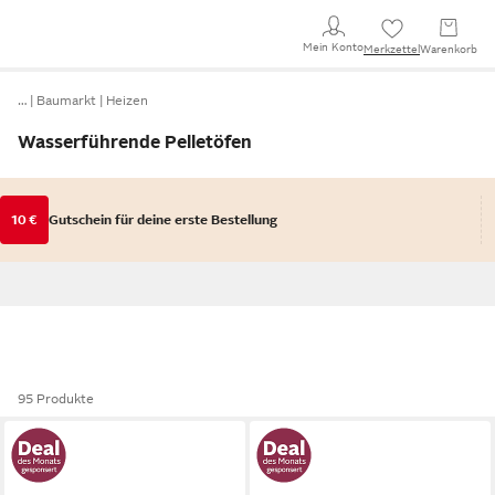
Mein Konto
Merkzettel
Warenkorb
…
Baumarkt
Heizen
Wasserführende Pelletöfen
10 €
Gutschein für deine erste Bestellung
95 Produkte