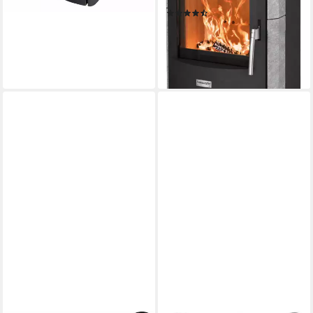
Produktdatenblatt
(217)
838,00 €
UVP
1.104,00 €
nur diesen Monat
-24%
lieferbar in 2 Wochen