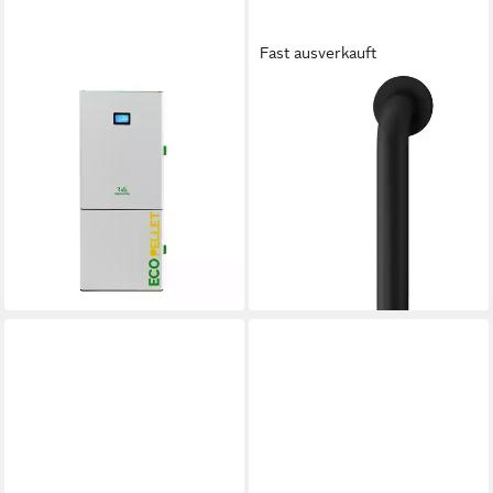
Fast ausverkauft
ROBIN WOOD
JUSTUS
Pelletkessel A++ Pelletkessel
Pelletofen Norta
Robin Wood EcoPellet 18 kW
8 kW
Nennwärmeleistung
87 %
Wirkungsgrad
18 kW
Nennwärmeleistung
200 m³
max. Raumheizvermögen
Produktdatenblatt
Produktdatenblatt
4.767,95 €
2.102,42 €
UVP
2.760,00 €
(0,97 €/ 1 Stk)
-24%
lieferbar - in 6-7 Werktagen bei dir
lieferbar - in 5-6 Werktagen bei dir