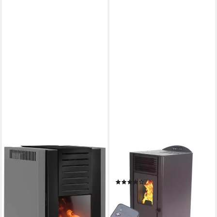
JUSTUS
APEX
Pelletofen Sirkos Aqua 2.0
Pelletofen Pelletofen 9,5kW
Produktdatenblatt
9,4 kW
Nennwärmeleistung
(4)
90 %
Wirkungsgrad
1.398,00 €
1.998,00 €
200 m³
max. Raumheizvermögen
-30%
Produktdatenblatt
lieferbar in 2 Wochen
3.711,37 €
UVP
3.800,00 €