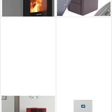
-2%
lieferbar - in 5-6 Werktagen bei dir
EXTRAFLAME
ROBIN WOOD
Pelletofen Extraflame
Pelletkessel A++ Pelletkessel