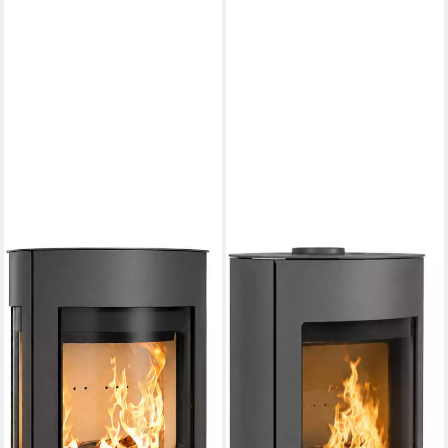
HAAS + SOHN
HAAS + SOHN
Kaminofen VITUS.l
Kaminofen SOLIDO
MOONLIGHT, Exklusiv,
MOONLIGHT, Exklusiv,
Lieferung bis ins
Lieferung bis ins
Wohnzimmer
Wohnzimmer
6,4 kW
Nennwärmeleistung
6,4 kW
Nennwärmeleistung
75 %
Wirkungsgrad
75 %
Wirkungsgrad
183 m³
max. Raumheizvermögen
183 m³
max. Raumheizvermögen
Produktdatenblatt
Produktdatenblatt