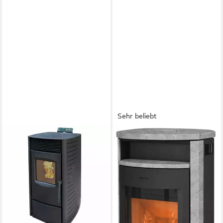
Sehr beliebt
NEMAXX
HANSEATIC
Pelletofen P6
Kaminofen »MAIA
Speckstein« Exklusiv,
6,00 kW
Nennwärmeleistung
Lieferung bis ins
Produktdatenblatt
1.502,90 €
Wohnzimmer
lieferbar - in 6-7 Werktagen bei dir
6,2 kW
Nennwärmeleistung
81 %
Wirkungsgrad
116 m³
max. Raumheizvermögen