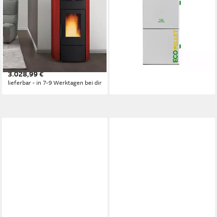
Raffaella Idro H15
Robin Wood EcoPellet 12 kW
wasserführender Pelletofen
12,5 kW
Nennwärmeleistung
bordeaux
Produktdatenblatt
4.555,95 €
18.1 kW
Nennwärmeleistung
(1,01 €/ 1 Stk)
94.3 %
Wirkungsgrad
lieferbar - in 6-7 Werktagen bei dir
519 m³
max. Raumheizvermögen
Produktdatenblatt
3.028,99 €
lieferbar - in 7-9 Werktagen bei dir