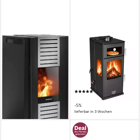
JUSTUS
BABA'S
Pelletofen Sirkos Aqua 2.0
Kaminofen Gold Plus
Hybridofen Pellets und Holz
9,4 kW
Nennwärmeleistung
200 m³
max. Raumheizvermögen
Kombiofen Kaminofen mit
0,2 g/m³
CO-Emission
Backfach
Produktdatenblatt
12 kW
Nennwärmeleistung
3.599,00 €
UVP
3.800,00 €
Produktdatenblatt
-5%
(1)
lieferbar - in 5-6 Werktagen bei dir
2.099,00 €
UVP
2.199,00 €
-5%
lieferbar in 3 Wochen