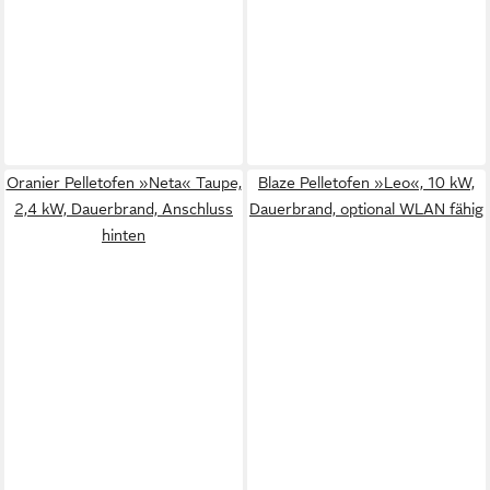
Oranier Pelletofen »Neta« Taupe,
Blaze Pelletofen »Leo«, 10 kW,
2,4 kW, Dauerbrand, Anschluss
Dauerbrand, optional WLAN fähig
hinten