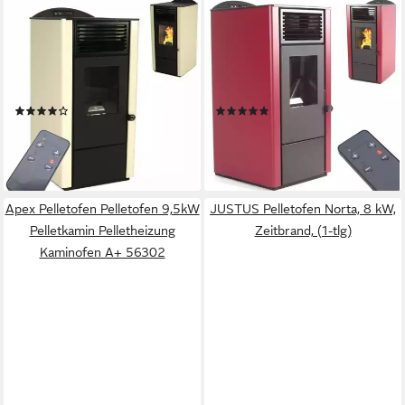
APEX
APEX
Pelletofen Pelletofen 9,5kW
Pelletofen Pelletofen 9,5kW
Pelletkamin Pelletheizung
Pelletkamin Pelletheizung
Kaminofen A+ 56301
Kaminofen A+ 56303
Produktdatenblatt
Produktdatenblatt
(2)
(1)
1.398,00 €
1.398,00 €
1.898,00 €
1.898,00 €
-26%
-26%
lieferbar in 2 Wochen
lieferbar in 2 Wochen
Apex Pelletofen Pelletofen 9,5kW
JUSTUS Pelletofen Norta, 8 kW,
Pelletkamin Pelletheizung
Zeitbrand, (1-tlg)
Kaminofen A+ 56302