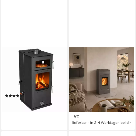
BABA'S
HAAS + SOHN
Kaminofen Gold Hybridofen
Pelletofen HSP 2
Pellets und Holz Kombiofen
MOONLIGHT, Exklusiv,
Kaminofen mit Backfach
Lieferung bis ins
Wohnzimmer
12 kW
Nennwärmeleistung
8,6 kW
Nennwärmeleistung
Produktdatenblatt
250 m³
max. Raumheizvermögen
(1)
1.999,00 €
Produktdatenblatt
lieferbar in 3 Wochen
2.184,00 €
UVP
2.299,00 €
-5%
lieferbar - in 2-4 Werktagen bei dir