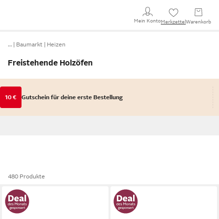
Mein Konto
Merkzettel
Warenkorb
…
Baumarkt
Heizen
Freistehende Holzöfen
10 €
Gutschein für deine erste Bestellung
480 Produkte