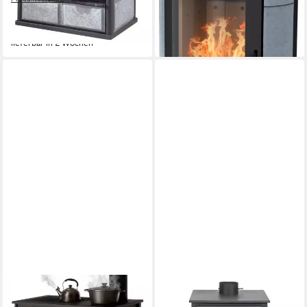
-14%
2.159,71 €
UVP
2.699,00 €
lieferbar in 2 Wochen
-20%
lieferbar in 2 Wochen
PROMETEY
GEKAS
Festbrennstoffherd
Kaminofen MG 450 für 90 bis