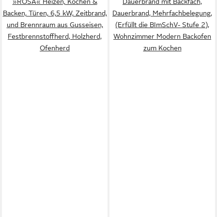
»ROSA« Heizen, Kochen &
Dauerbrand mit Backfach,
Backen, Türen, 6,5 kW, Zeitbrand,
Dauerbrand, Mehrfachbelegung,
und Brennraum aus Gusseisen,
(Erfüllt die BImSchV- Stufe 2),
Festbrennstoffherd, Holzherd,
Wohnzimmer Modern Backofen
Ofenherd
zum Kochen