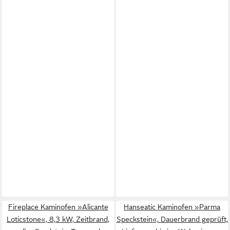
Fireplace Kaminofen »Alicante
Hanseatic Kaminofen »Parma
Loticstone«, 8,3 kW, Zeitbrand,
Speckstein«, Dauerbrand geprüft,