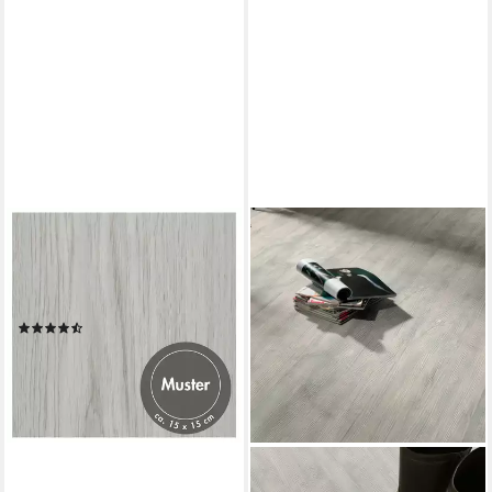
MISENTO
Vinylboden selbstklebend in
Holzoptik, 32 PVC Planken je
ca. 15,2 x 91,4 cm
(44)
ab 1,00 €
lieferbar - in 5-6 Werktagen bei dir
+2