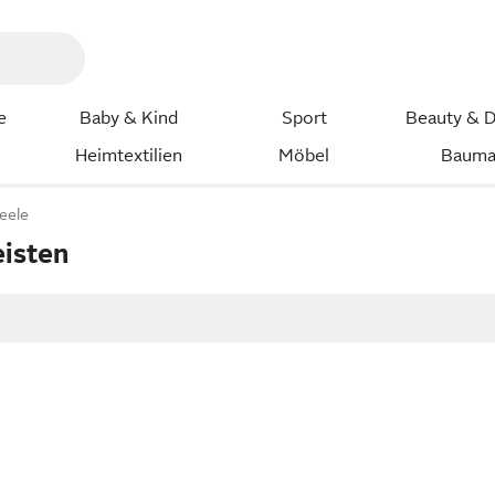
e
Baby & Kind
Sport
Beauty & D
Heimtextilien
Möbel
Bauma
eele
isten