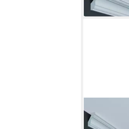
23,10 €
(11,55 €/ 1 m)
in 3-4 Werktagen bei dir
PROVISTON
Stuckleiste Polyuretha
2000 mm, Weiß, Decke
20,35 €
(10,18 €/ 1 m)