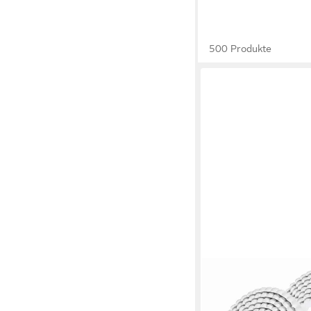
500 Produkte
BLINGBIN
Zierleiste PVC Zierlei
selbstklebend, 15 mm 