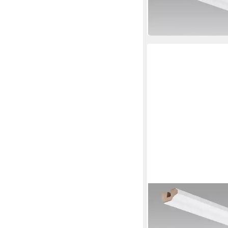
16,79 €
(7,05 €/ 1 m)
lieferbar in 3 Wochen
MEISTER
Deckenleiste Deckena
Uni weiß glänzend
16,79 €