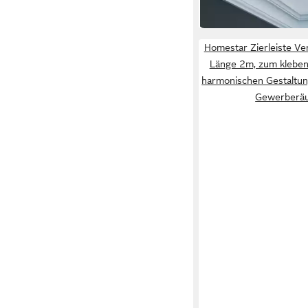
in 3-4 Werktagen bei dir
Homestar Zierleiste Ve
Länge 2m, zum kleben, 
harmonischen Gestaltu
Gewerberä