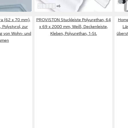
in 4-5 Werktagen bei dir
Silbe
Sch
weitere Farben:
+6
NS35 35x35mm
NA10 70x60mm
ND20 20x20mm
NS80 80x70mm
NM50 40x40mm
ra (62 x 70 mm),
PROVISTON Stuckleiste Polyurethan, 64
Homes
Polystyrol, zur
x 69 x 2000 mm, Weiß, Deckenleiste,
Lä
ng von Wohn- und
Kleben, Polyurethan, 1-St.
überst
umen