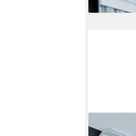
PROVISTON
Stuckleiste Polyuretha
2000 mm, Weiß, Decke