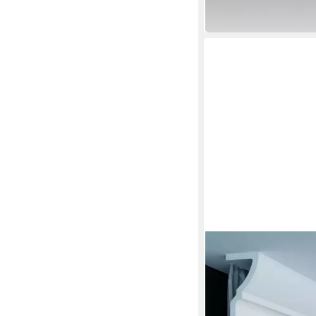
(7,05 €/ 1 m)
lieferbar in 3 Wochen
PROVISTON
Stuckleiste Polyuretha
2000 mm, Weiß, Decke
40,85 €
(20,43 €/ 1 m)
in 3-4 Werktagen bei dir