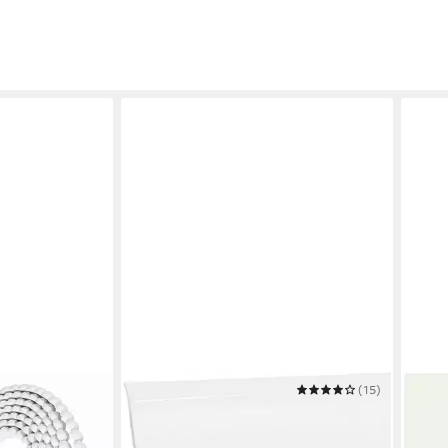
HOLZBRINK
(15)
GETA
ste
Abschlussleiste HOLZBRINK
Absch
x 6 m,
Küchenabschlussleiste Küchenleiste
Wand