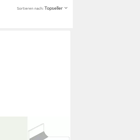
Topseller
Sortieren nach:
LIT
lussleiste Getalit
anschlußsystem Plus 59 cm, 20