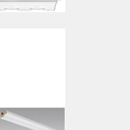
TER
enleiste Wand- und
enleiste Weiß streichfähig 2222