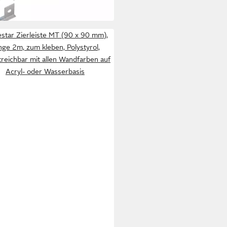
r
warz
tar Zierleiste MT (90 x 90 mm),
nge 2m, zum kleben, Polystyrol,
reichbar mit allen Wandfarben auf
Acryl- oder Wasserbasis