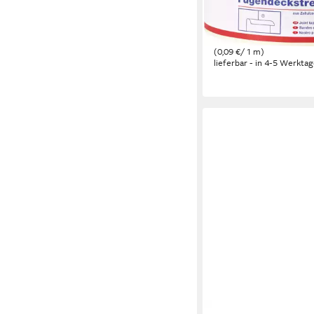
Fugendeckstreifen O
mm
6,44 €
(0,09 €/ 1 m)
lieferbar - in 4-5 Werktag