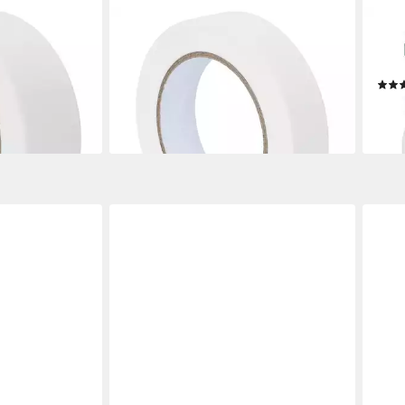
VIDAXL
TES
bänder 24 stk.
Klebeband Malerklebebänder 24 stk.
Kleb
ier (24-St)
Weiß 25mm x 50m Papier (24-St)
m, m
35,99 €
ab 4
en bei dir
lieferbar - in 5-6 Werktagen bei dir
(6,65
liefe