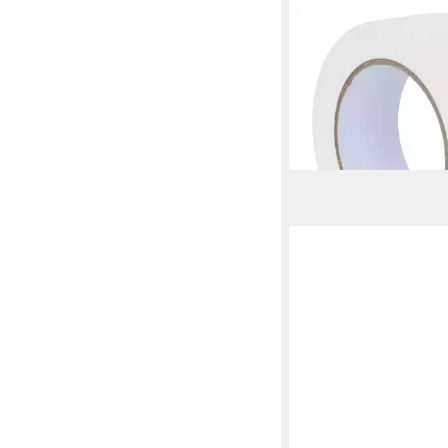
VIDAXL
Klebeband Malerklebe
Weiß 38mm x 50m Pap
49,99 €
lieferbar - in 5-6 Werktag