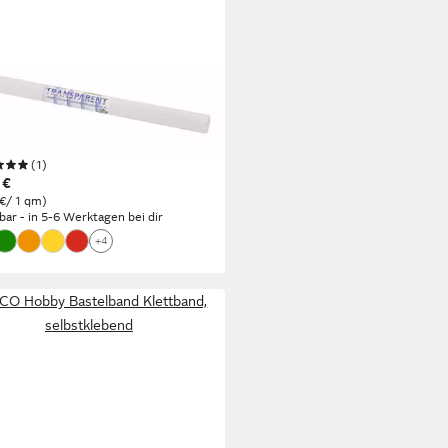
A
sparentpapier
sparentpapier Extra stark, 70
 50 cm
(1)
 €
 €/ 1 qm)
rbar - in 5-6 Werktagen bei dir
+4
O Hobby Bastelband Klettband,
selbstklebend