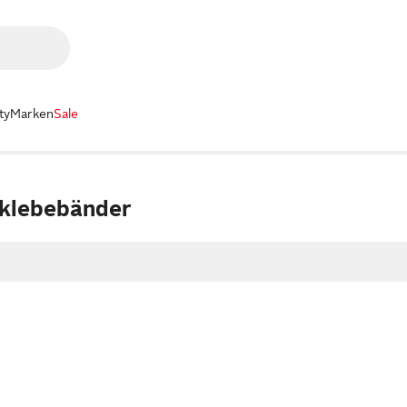
ty
Marken
Sale
rklebebänder