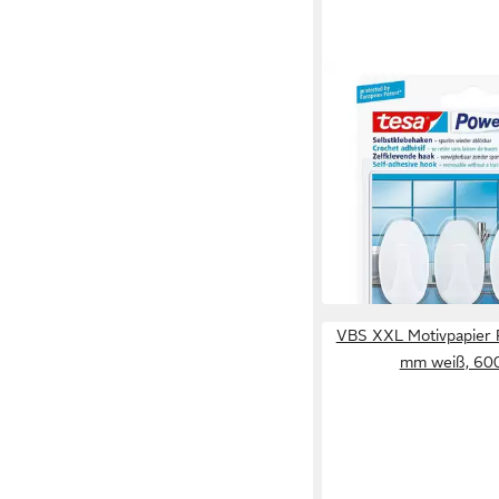
TESA
Klebehaken Haken smal
ab 7,69 €
(2,56 €/ 1 Stk)
lieferbar - in 2-3 Werktag
VBS XXL Motivpapier P
mm weiß, 600