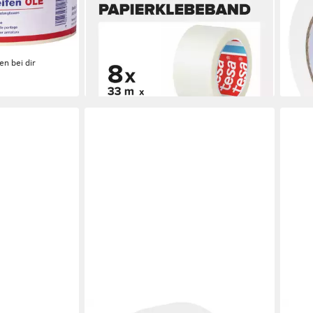
LE 75 m x 53
Klebefilm 33 m : 19 mm (Set, 8-St., 8
Weiß
64,9
Rollen tesafilm® Paper, 33 m x 19
liefe
mm) Paper - je 33 m : 19 mm
ab 19,99 €
en bei dir
(0,61 €/ 1 m)
lieferbar - in 4-5 Werktagen bei dir