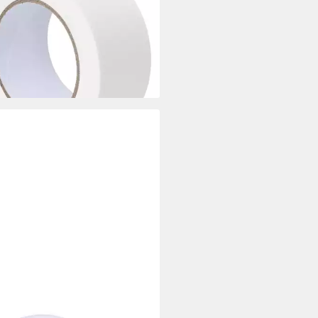
 50mm x 50m Papier (24-St)
9 €
rbar - in 5-6 Werktagen bei dir