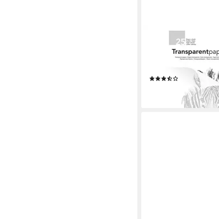
FOLIA
Transparentpapier, Ar
25 Blatt, weiß transp
A3, 80 g/m²
(2)
ab 12,25 €
lieferbar - in 5-6 Werktag