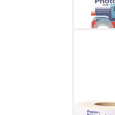
Abroller
ab 7,51 €
UVP
9,19 €
-18%
lieferbar - in 3-4 Werktag
DECOTRIC®
Klebeband Decotric Pa