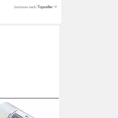
Topseller
Sortieren nach:
eband Klebefilm transparent 8er
 – Vielseitiges Klebeband Klar
en, 8-St., Klebefilmrollen)