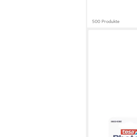
500 Produkte
TESA
Klebeband Photo 12 
transparent, beidseitig