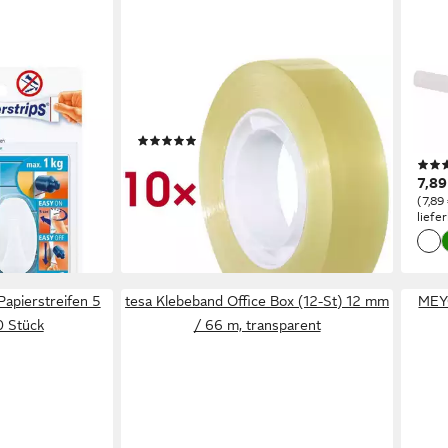
TESA
FOLI
l, (3-St)
Klebeband FILM (10-St) 15 mm/33
Tran
m, transparent & klebstark
Tran
(1)
cm x
en bei dir
11,49 €
(2,32 €/ 1 qm)
7,89
lieferbar - in 2-3 Werktagen bei dir
(7,89
liefe
apierstreifen 5
tesa Klebeband Office Box (12-St) 12 mm
MEYC
 Stück
/ 66 m, transparent