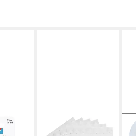
EXACOMPTA
Kleb
mm/7,5 m,
Klebestreifen 12x Packung mit 252
Pack
 klebend, inkl.
dekorativen Fotoecken - Weiß
(Roll