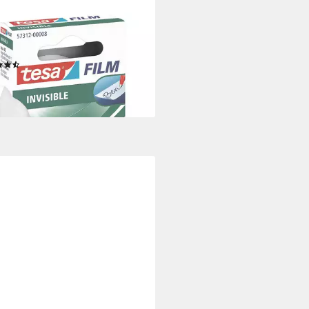
A
eband invisible (1-St) 19 mm/33
att-unsichtbar und beschriftbar
(2)
,19 €
 €/ 1 qm)
rbar - in 2-3 Werktagen bei dir