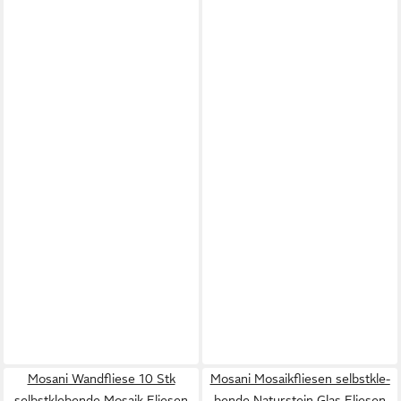
Mosani Wandfliese 10 Stk
Mosani Mosaikfliesen selbst­kle­
selbstklebende Mosaik Fliesen
bende Naturstein Glas Fliesen