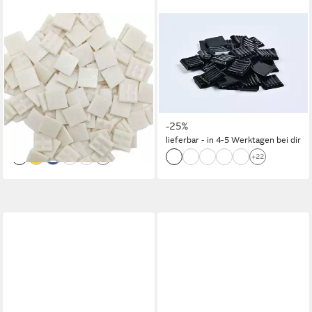
ARMENA
ARMENA
Mosaikfliesen
Mosaikfliesen Mosaikfliesen
Glasmosaikfliesen Bastel
Glasmosaik Bastelmaterial
Mosaiksteine 2cm(900g) für
Mosaik DIY Wandfliesen
Deko & Handarbeit, weiss
260g, schwarz
9,90 €
5,99 €
15,90 €
7,99 €
-38%
-25%
lieferbar - in 4-5 Werktagen bei dir
lieferbar - in 4-5 Werktagen bei dir
+10
+22