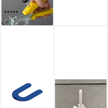
VIDAXL
Nivelliersystem
(1)
46,50 €
in 5-6 Werktagen bei dir