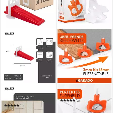
DALSYS
GAKAGO
Nivelliersystem für Fliesen
Nivelliersystem Fliesen
enthält
(2)
ab 24,99 €
(1)
(0,08 €/ 1 Stk)
ab 20,90 €