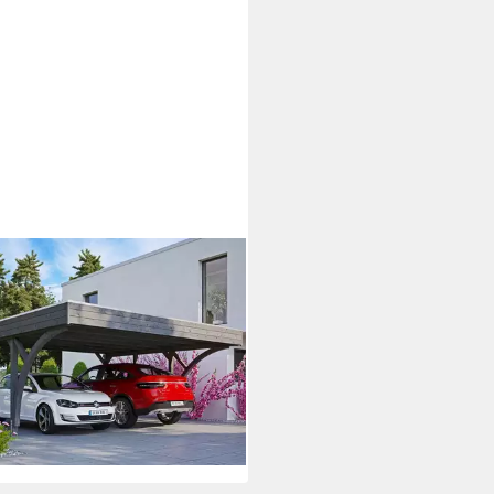
NHOLZ
elcarport Friesland Set 8, BxT:
555 cm, 221 cm Einfahrtshöhe
2,85 €
UVP
5.299,00 €
6 €
mtl. in 48 Raten
rbar in 6 Wochen