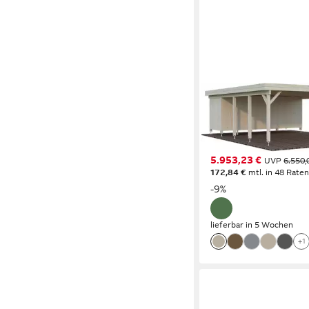
PALMAKO
Doppelcarport Karl mi
BxT: 600x764 cm, 20
Einfahrtshöhe
5.953,23 €
UVP
6.550,
172,84 €
mtl. in 48 Rate
-9%
lieferbar in 5 Wochen
+1