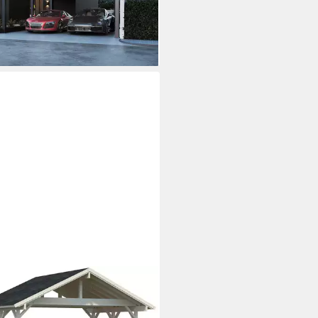
9,00 €
UVP
12.899,00 €
65 €
mtl. in 48 Raten
%
rbar - in 8-10 Werktagen bei dir
MAKO
elcarport Robert, BxT: 635x510