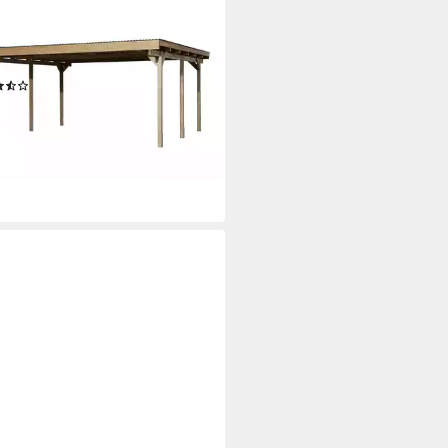
A
elcarport 616, BxT: 500x500
225 cm Einfahrtshöhe
(3)
6,40 €
UVP
1.199,00 €
7 €
mtl. in 48 Raten
rbar in 5 Wochen