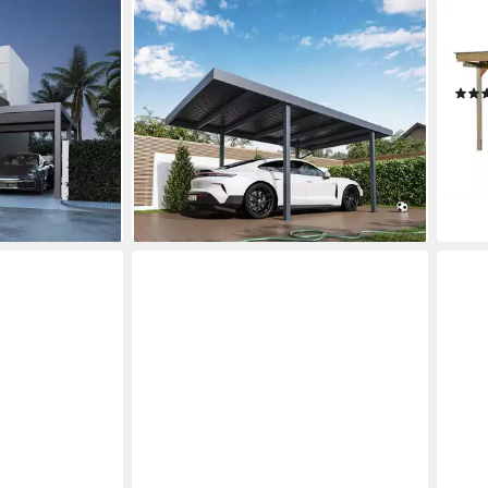
WEIDE
WEK
berdachung
Einzelcarport Metta Stahl-Carport
Dopp
la Aluminium 6
3,2 x 5,5 m mit Pultdach in Anthrazit,
cm, 
T: 530x600 cm,
BxT: 550x320 cm, 255 cm
1.15
e
Einfahrtshöhe
33,5
2.789,00 €
,00 €
UVP
4.399,00 €
-4%
n
80,97 €
mtl. in 48 Raten
liefe
-37%
gen bei dir
lieferbar - in 8-10 Werktagen bei dir