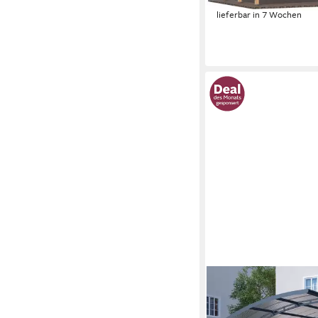
-9%
lieferbar in 7 Wochen
PALRAM - CANOPIA
Einzelcarport Arizona
cm, 205 cm Einfahrts