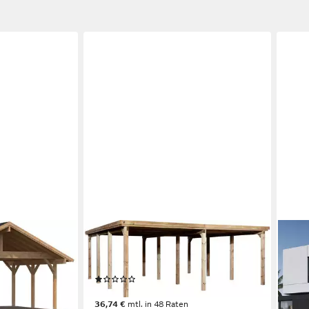
WEKA
WEI
, BxT: 635x510
Doppelcarport 618 Gr.2, BxT:
Dopp
603x612 cm, 215 cm Einfahrtshöhe
Carp
(1)
00 €
x 5,
1.265,32 €
UVP
1.349,00 €
255 
36,74 €
mtl. in 48 Raten