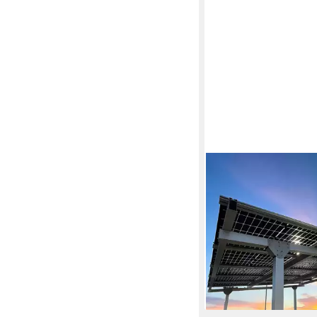
HOME FEELING
Doppelcarport Carport
Autos inkl. 15 Solarmo
4.984,00 €
UVP
5.499,
144,70 €
mtl. in 48 Rate
-9%
lieferbar - in 7-9 Werktag