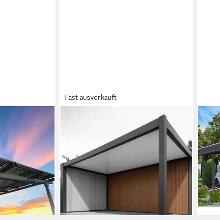
Fast ausverkauft
WEIDE
SKA
 Gestell für 2
Anlehncarport Weide WPC Holz
Dopp
dule, Silber
Optik Wand für Carport 5,3 Meter,
557x
4.88
00 €
BxT: 496x4 cm, 237 cm
n
141,7
Einfahrtshöhe
-8%
1.699,00 €
UVP
2.699,00 €
en bei dir
liefe
49,33 €
mtl. in 48 Raten
-37%
lieferbar - in 8-10 Werktagen bei dir