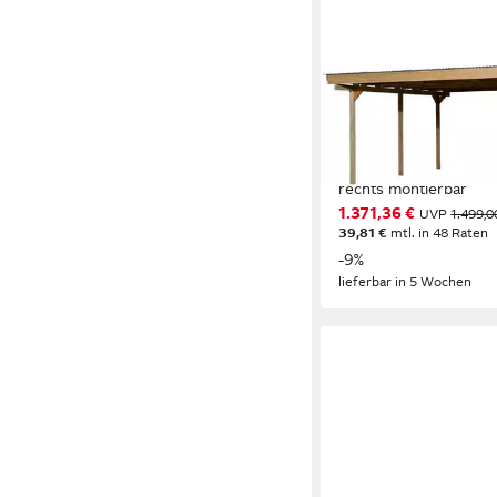
WEKA
Doppelcarport 616 A,
cm, 217 cm Einfahrtsh
Rundbogen wahlweise 
rechts montierbar
1.371,36 €
UVP
1.499,0
39,81 €
mtl. in 48 Raten
-9%
lieferbar in 5 Wochen