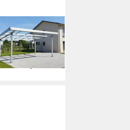
 FEELING
elcarport Carport Gestell für 2
s mit Dachverkleidung &
nrinne, Silber
9,00 €
UVP
4.799,00 €
26 €
mtl. in 48 Raten
rbar - in 7-9 Werktagen bei dir