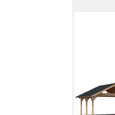
PALMAKO
Doppelcarport Robert
cm
4.728,39 €
UVP
5.190,
137,28 €
mtl. in 48 Raten