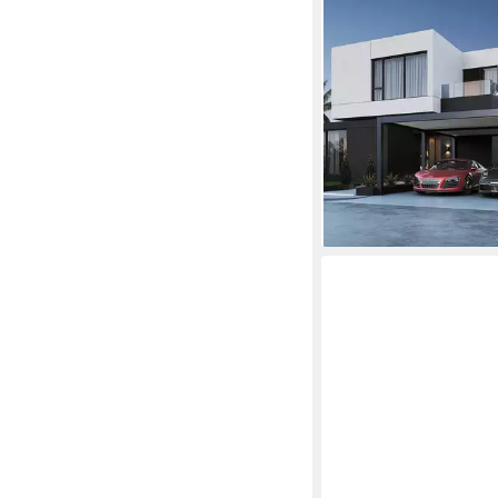
WEIDE
Doppelcarport Autoü
Carport Garage Pergo
x 5,3 M anthrazit, Bx
255 cm Einfahrtshöh
8.289,00 €
UVP
12.899
240,65 €
mtl. in 48 Rate
-36%
lieferbar - in 8-10 Werkta