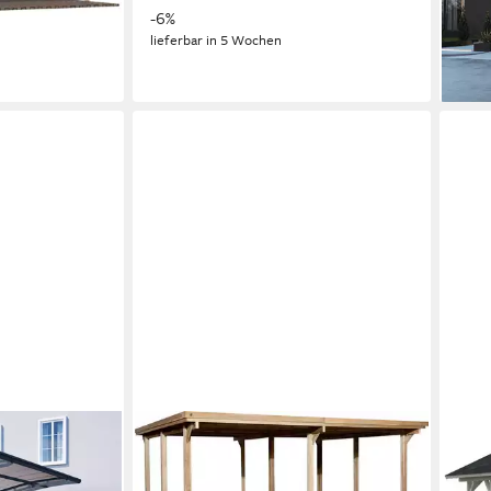
8.28
-6%
240,
lieferbar in 5 Wochen
-36
liefe
WEKA
PAL
, BxT: 289x495
Doppelcarport 618 Gr.1, BxT:
Dopp
höhe, 100% UV-
603x512 cm, 215 cm Einfahrtshöhe,
cm