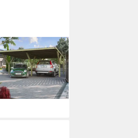
A
elcarport, BxT: 592x606 cm,
cm Einfahrtshöhe, ohne
eindeckung
6,34 €
UVP
1.599,00 €
0 €
mtl. in 48 Raten
rbar in 5 Wochen