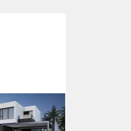
DE
elcarport Autoüberdachung
ort Garage Pergola Aluminium 6
3 M anthrazit, BxT: 530x600 cm,
cm Einfahrtshöhe