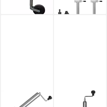
in 4-5 Werktagen bei dir
-12%
lieferbar in 2 Wochen
VIDAXL
TRUCKY
Anhänger 60 mm Schwerlast
Anhänger-Stützrad Stützrad
Stützrad, klappbar
für Anhänger Deichselrad