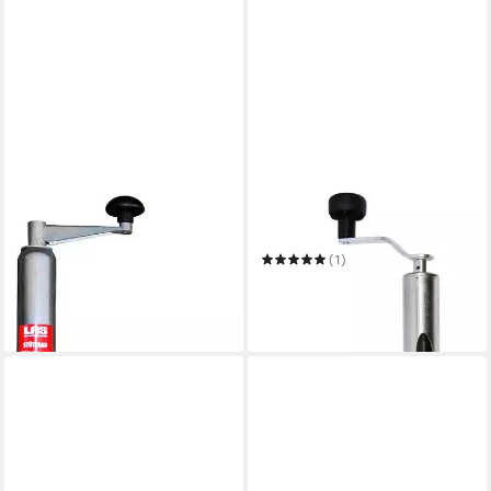
LAS
LAS
Anhänger-Stützrad
Anhänger-Stützrad
37,99 €
(1)
in 6-8 Werktagen bei dir
39,99 €
UVP
44,95 €
-11%
in 6-8 Werktagen bei dir