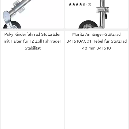
99,59 €
Klemmhalter bis 150 kg 48
(3)
in 5-6 Werktagen bei dir
mm
27,95 €
UVP
36,34 €
-23%
in 2-3 Werktagen bei dir
Puky Kinderfahrrad Stützräder
Moritz Anhänger-Stützrad
mit Halter für 12 Zoll Fahrräder
341510AC01 Hebel für Stützrad
Stabilität
48 mm 341510