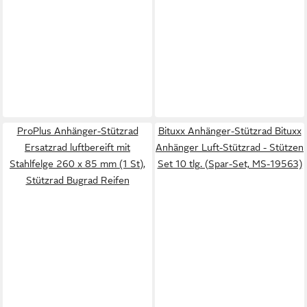
ProPlus Anhänger-Stützrad
Bituxx Anhänger-Stützrad Bituxx
Ersatzrad luftbereift mit
Anhänger Luft-Stützrad - Stützen
Stahlfelge 260 x 85 mm (1 St),
Set 10 tlg. (Spar-Set, MS-19563)
Stützrad Bugrad Reifen