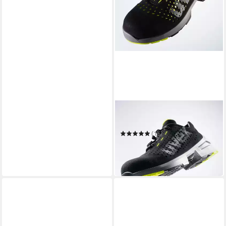
UVEX
Sicherheitsschuh
(15)
ab 94,69 €
UVP
138,40 €
-32%
in 9-11 Werktagen bei dir