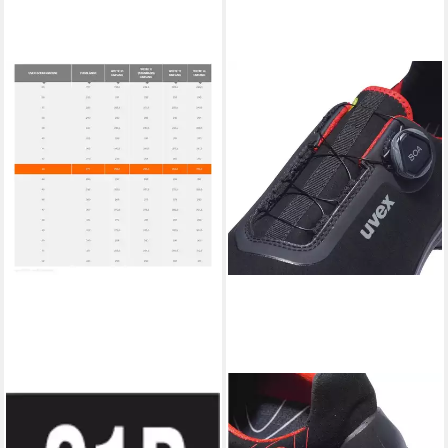
UVEX
UVEX
uvex 2 trend 6937343
S3 68402 Sicherheitsschuh
ab 132,99 €
Sicherheitshalbschuh S1P
UVP
170,77 €