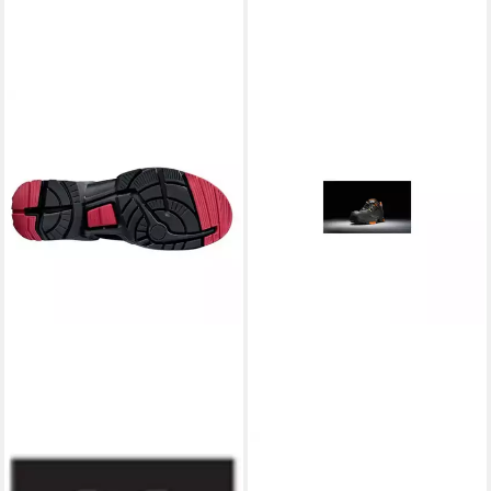
UVEX
UVEX
uvex 1 support 8516250 ESD
uvex Sicherheitshalbschuhe