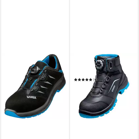
UVEX
2 xenova® Stiefel S3
schwarz, blau Weite 11
Sicherheitsstiefel
(2)
ab 123,90 €
in 2-3 Werktagen bei dir