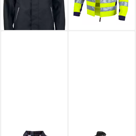
lieferbar - in 4-5 Werktagen bei dir
mit Zertifizierung
-33%
lieferbar - in 2-3 Werktagen bei dir
HOANG
HEROCK