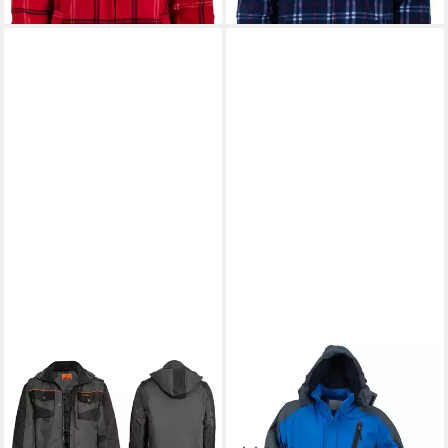
CLASSIC
CLASSIC
Arbeitsjacke Funktionsjacke
Arbeitsjacke Winterjacke
Arbeitsjacke Outdoor
Arbeitsjacke Herren gefüttert
gefüttert wasserdicht(C-
Kapuze (Y-263-BLUE)