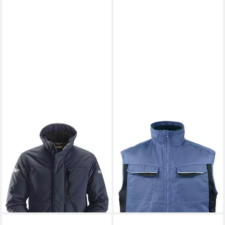
SNICKERS WORKWEAR
PROJOB
Arbeitsjacke Snickers
Arbeitsjacke 5704
Arbeitsjacke gefüttert
GEFÜTTERTE WESTE
165,75 €
52,75 €
UVP
251,99 €
UVP
67,95 €
-34%
-22%
lieferbar - in 2-3 Werktagen bei dir
lieferbar - in 4-5 Werktagen bei dir
+2