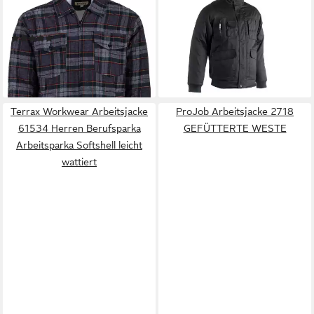
Arbeitsjacke Holzfällerhemd
Arbeitsjacke Gefütterte Jacke
gefüttert
mit Fleecekragen und vielen
(1)
Taschen warm
21,95 €
92,99 €
lieferbar - in 3-4 Werktagen bei dir
lieferbar - in 8-10 Werktagen bei
dir
Terrax Workwear Arbeitsjacke
ProJob Arbeitsjacke 2718
61534 Herren Berufsparka
GEFÜTTERTE WESTE
Arbeitsparka Softshell leicht
wattiert