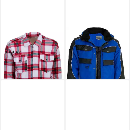
HOANG
ARTMAS
Arbeitsjacke Fleece
Arbeitsjacke Funktionsjacke
Holzfällerhemd gefüttert
Winter Arbeit Outdoor ABN.
(2)
Ärmel gefüttert wasserdicht
21,95 €
58,95 €
lieferbar - in 3-4 Werktagen bei dir
lieferbar - in 2-3 Werktagen bei dir