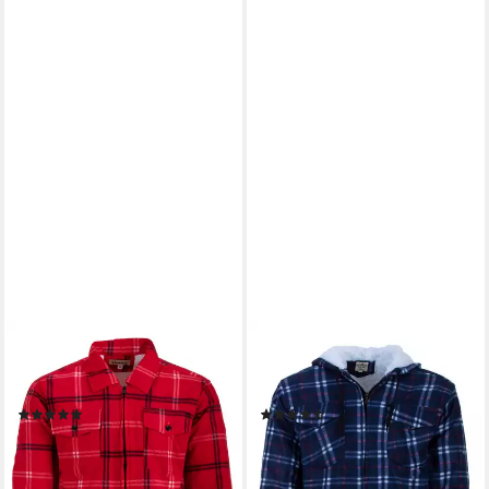
HOANG
HOANG
Arbeitsjacke Velour
Arbeitsjacke Thermojacke
Holzfällerhemd gefüttert
Hoodie Holzfällerjacke
(4)
(6)
21,95 €
23,95 €
lieferbar - in 3-4 Werktagen bei dir
lieferbar - in 3-4 Werktagen bei dir
+1