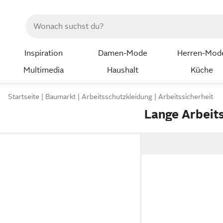
Inspiration
Damen-Mode
Herren-Mod
Multimedia
Haushalt
Küche
Startseite
Baumarkt
Arbeitsschutzkleidung
Arbeitssicherheit
Lange Arbeit