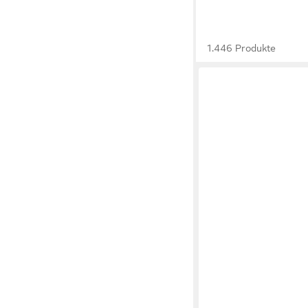
1.446 Produkte