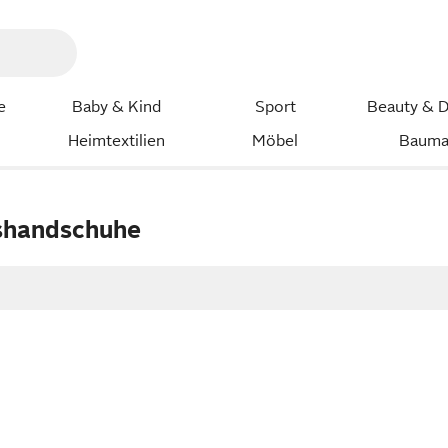
e
Baby & Kind
Sport
Beauty & D
Heimtextilien
Möbel
Bauma
shandschuhe