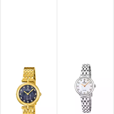
FESTINA
Quarzuhr Festina Quarz
Damen Mademoiselle
F20790/4
129,00 €
lieferbar in 3 Wochen