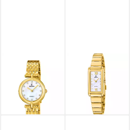
FESTINA
FESTINA
Quarzuhr Festina Quarz
Quarzuhr Mademoiselle
Damen Mademoiselle
F20768_1, Armbanduhr,
F20790/2
Damenuhr, Edelstahlarmband,
129,00 €
analog
lieferbar in 3 Wochen
129,00 €
lieferbar - in 2-3 Werktagen bei dir