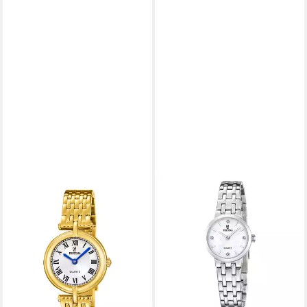
FESTINA
Quarzuhr Festina Quarz
Damen Mademoiselle
F20790/1
129,00 €
lieferbar in 3 Wochen