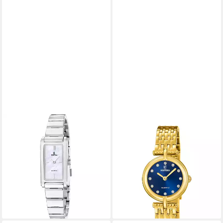
FESTINA
FESTINA
Quarzuhr Mademoiselle
Quarzuhr Festina Quarz
F20767_1, Armbanduhr,
Damen Mademoiselle
Damenuhr, Edelstahlarmband,
F20790/3
129,00 €
analog
lieferbar in 3 Wochen
99,00 €
lieferbar - in 2-3 Werktagen bei dir