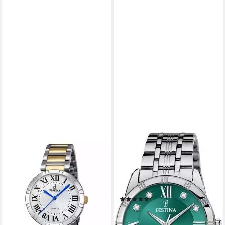
FESTINA
FESTINA
Quarzuhr Festina Quarz
Quarzuhr Mademoiselle
Damen Mademoiselle
F16940/F, Armbanduhr,
F16937/G
Damenuhr, Edelstahlarmband,
129,00 €
Ø 32 mm
lieferbar - in 2-3 Werktagen bei dir
(1)
ab 99,00 €
lieferbar - in 2-3 Werktagen bei dir