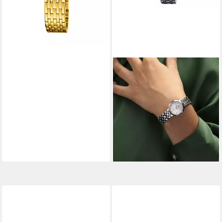
FESTINA
Quarzuhr Mademoiselle
F20746_1, Armbanduhr,
Damenuhr, Edelstahlarmband,
analog, Zirkonia (synth)
99,00 €
lieferbar - in 2-3 Werktagen bei dir