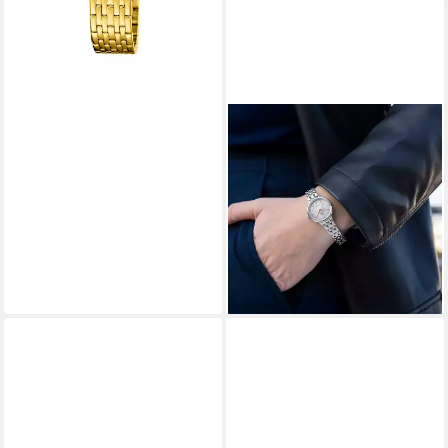
FESTINA
Quarzuhr Mademoiselle
F20744_1, Armbanduhr,
Damenuhr, Edelstahlarmband,
analog, Zirkonia (synth)
99,00 €
lieferbar - in 2-3 Werktagen bei dir