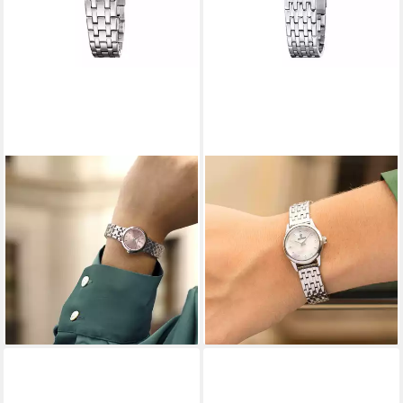
FESTINA
FESTINA
Quarzuhr Mademoiselle
Quarzuhr Mademoiselle
F20746_2, Armbanduhr,
F20749_1, Armbanduhr,
Damenuhr, Edelstahlarmband,
Damenuhr, Edelstahlarmband,
analog
analog
99,00 €
99,00 €
lieferbar - in 2-3 Werktagen bei dir
lieferbar - in 2-3 Werktagen bei dir
+2
+7