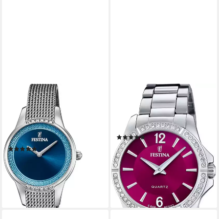
FESTINA
FESTINA
Quarzuhr Mademoiselle
Quarzuhr Mademoiselle
F20494/2, Armbanduhr,
F20593/2, Armbanduhr,
Damenuhr, Edelstahlarmband,
Damenuhr, Edelstahlarmband
(4)
Ø 30 mm
ab 114,81 €
UVP
129,00 €
(16)
ab 88,11 €
UVP
99,00 €
-11%
lieferbar - in 2-3 Werktagen bei dir
-11%
lieferbar - in 2-3 Werktagen bei dir