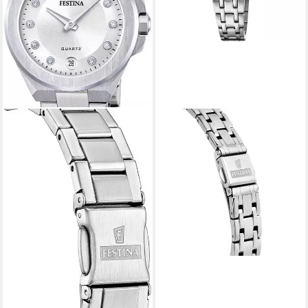
FESTINA
Quarzuhr Mademoiselle
F20600/A, Armbanduhr,
Damenuhr, Edelstahlarmband,
analog, Zirkonia (synth)
96,91 €
lieferbar - in 2-3 Werktagen bei dir
+2