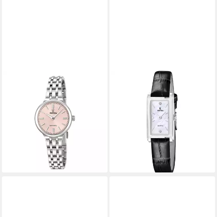
FESTINA
FESTINA
Quarzuhr Mademoiselle
Quarzuhr Mademoiselle
F20744_2, Armbanduhr,
F20769_1, Armbanduhr,
Damenuhr, Edelstahlarmband,
Damenuhr, Lederarmband,
analog
analog
99,00 €
89,00 €
lieferbar - in 2-3 Werktagen bei dir
lieferbar - in 2-3 Werktagen bei dir
+1
+2