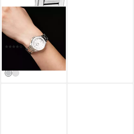
FESTINA
Quarzuhr Mademoiselle
F20700/1, Armbanduhr,
Damenuhr, Edelstahlarmband,
analog, Tag, Zirkonia (synth)
(6)
ab 85,33 €
UVP
119,00 €
-28%
lieferbar - in 2-3 Werktagen bei dir