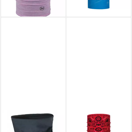
+16
BUFF
BUFF
Multifunktionstuch ARC
Multifunktionstuch BUFF®
PROTECT + FIRE
Original Multifunktionstuch