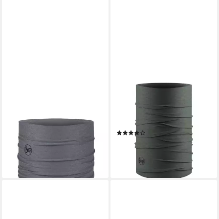
BUFF
BUFF
Multifunktionstuch Coolnet
Multifunktionstuch Original
UV
EcoStretch, aus 4-Wege-
28,89 €
Stretch-Material
lieferbar - in 5-6 Werktagen bei dir
(1)
ab 19,95 €
lieferbar - in 4-5 Werktagen bei dir
+4