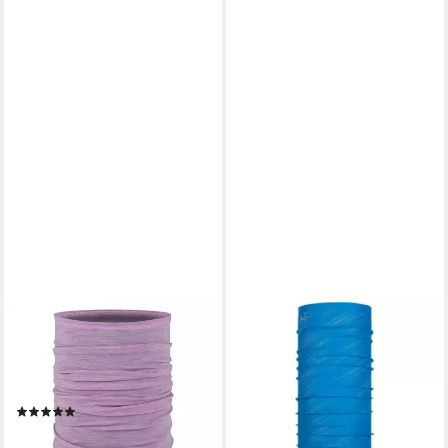
BUFF
BUFF
Multifunktionstuch Merino
Halstuch buff reflective blue
17,95 €
Lightweight, aus Lightweight
lieferbar - in 3-4 Werktagen bei dir
125 g/m² Gewebe
(2)
ab 25,16 €
lieferbar - in 4-5 Werktagen bei dir