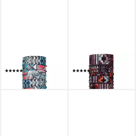
BUFF
BUFF
Multifunktionstuch
Multifunktionstuch
(1)
(1)
19,95 €
19,95 €
lieferbar - in 3-4 Werktagen bei dir
lieferbar - in 3-4 Werktagen bei dir