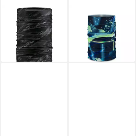
BUFF
BUFF
Multifunktionstuch
Multifunktionstuch
19,99 €
ThermoNet®, aus 4-Wege-
lieferbar - in 3-4 Werktagen bei dir
Stretch-Material
ab 27,95 €
lieferbar - in 3-4 Werktagen bei dir