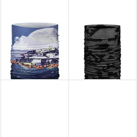
BUFF
BUFF
Multifunktionstuch Buff
Multifunktionstuch Reversible
Kinder Polar
Polar, mit kuschelig weichem
Multifunktionstuch 134783
Fleece
29,95 €
Futy
lieferbar - in 3-4 Werktagen bei dir
28,95 €
lieferbar - in 3-4 Werktagen bei dir