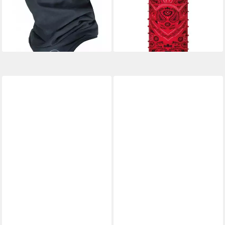
RESISTANT Schlauchtuch
New Cashmere Red
28,89 €
Aramid-Gewebe Paris Blue
lieferbar - in 5-6 Werktagen bei dir
59,11 €
lieferbar - in 2-3 Werktagen bei dir