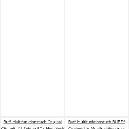
Buff Multifunktionstuch Original
Buff Multifunktionstuch BUFF®
City mit UV-Schutz 50+ New York
Coolnet UV Multifunktionstuch