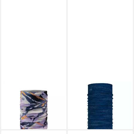
BUFF
BUFF
Loop Original EcoStretch
Multifunktionstuch DryFlx®,
Multifunktionstuch lila-
mit 360°-Reflektorgewebe
27,95 €
gemustert
lieferbar - in 3-4 Werktagen bei dir
19,99 €
lieferbar - in 3-4 Werktagen bei dir
+2