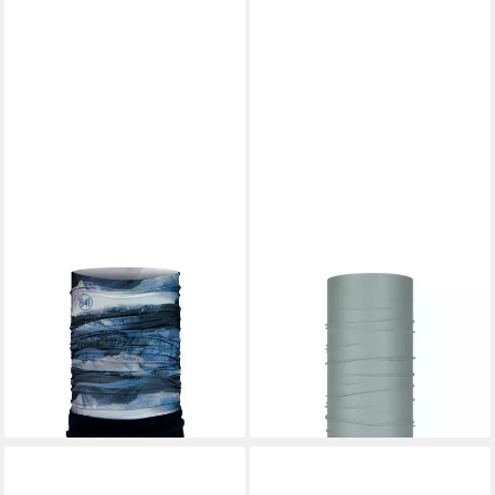
BUFF
BUFF
Multifunktionstuch Polar, mit
Multifunktionstuch
22,95 €
PrimaLoft® Bio™ Fleece
lieferbar - in 3-4 Werktagen bei dir
ab 26,96 €
lieferbar - in 4-5 Werktagen bei dir
+3