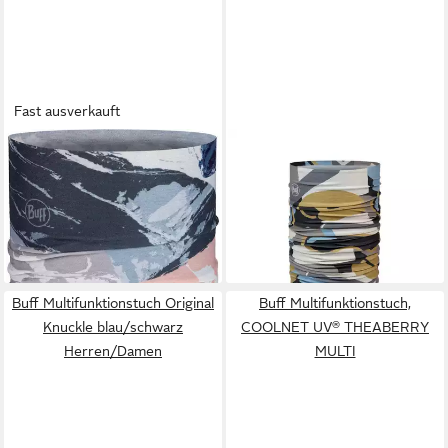
Fast ausverkauft
BUFF
BUFF
Halstuch Original EcoStretch
Halstuch Thermonet
Multifunktionstuch - Onlar
Multifunktions-Schlauchtuch /
Multi
Thermoschal grün
ab 19,95 €
ab 25,16 €
lieferbar - in 4-5 Werktagen bei dir
lieferbar - in 4-5 Werktagen bei dir
Buff Multifunktionstuch Original
Buff Multifunktionstuch,
Knuckle blau/schwarz
COOLNET UV® THEABERRY
Herren/Damen
MULTI