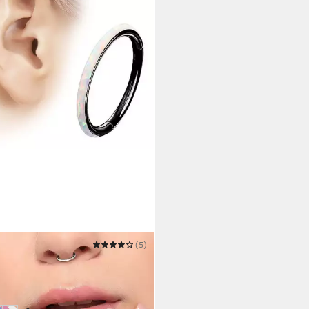
STYLE
(5)
npiercing Septum Piercing
ntring Scharnier Clicker mit
5 €
 Werktagen bei dir