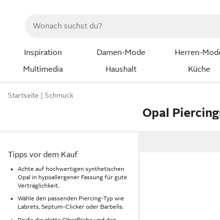
Inspiration
Damen-Mode
Herren-Mod
Multimedia
Haushalt
Küche
Startseite
Schmuck
Opal Piercing
Tipps vor dem Kauf
Achte auf hochwertigen synthetischen
Opal in hypoallergener Fassung für gute
Verträglichkeit.
Wähle den passenden Piercing-Typ wie
Labrets, Septum-Clicker oder Barbells.
Prüfe die glatte Oberfläche und den