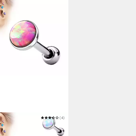
STYLE
(4)
ing-Set Helix Tragus Piercing
er mit flachen Opal Steinen