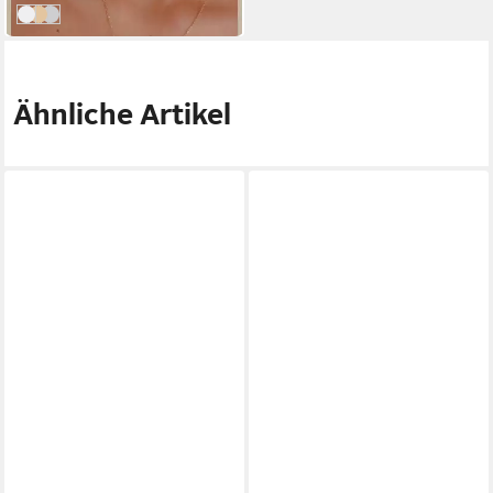
Rosé
Gold
Silber
Ähnliche Artikel