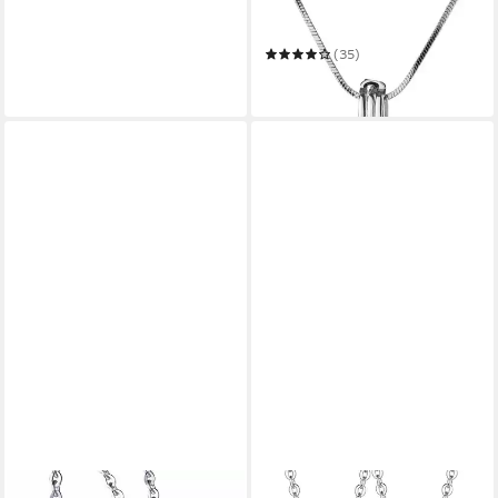
Perlenketten-Set
Schutzengel-Wunschperle
als Schutzamulett
(35)
9,99 €
in 2-3 Werktagen bei dir