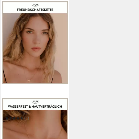
LUUK LIFESTYLE
Freundschaftskette Infintiy
(1)
29,99 €
UVP
39,99 €
-25%
in 5-6 Werktagen bei dir