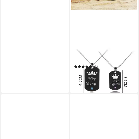
KARMA
Freundschaftskette
Partnerketten Edelstahl
schwarz His Queen Her King
(1)
24,90 €
UVP
34,90 €
-29%
in 3-4 Werktagen bei dir