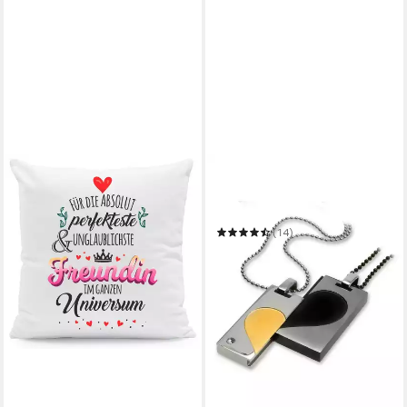
FIRETTI
Schmuckset Multipack
Schmuck Geschenk Halskette
Liebe Herz Partnerschaft
(14)
83,97 €
UVP
93,30 €
-10%
in 6-8 Werktagen bei dir