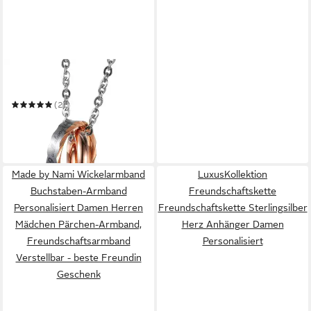
KIM JOHANSON
Schmuckset Be With You
(2)
25,99 €
UVP
59,99 €
-57%
in 3-4 Werktagen bei dir
Made by Nami Wickelarmband
LuxusKollektion
Buchstaben-Armband
Freundschaftskette
Personalisiert Damen Herren
Freundschaftskette Sterlingsilber
Mädchen Pärchen-Armband,
Herz Anhänger Damen
Freundschaftsarmband
Personalisiert
Verstellbar - beste Freundin
Geschenk