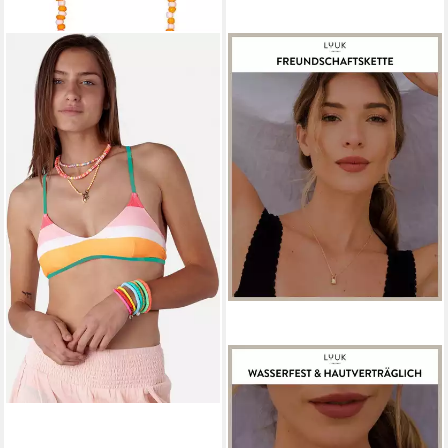
BARTS
Freundschaftskette Tariu
ORANGE
17,99 €
UVP
19,99 €
-10%
in 4-5 Werktagen bei dir
LUUK LIFESTYLE
Freundschaftskette
Vorhängeschloss
29,99 €
UVP
39,99 €