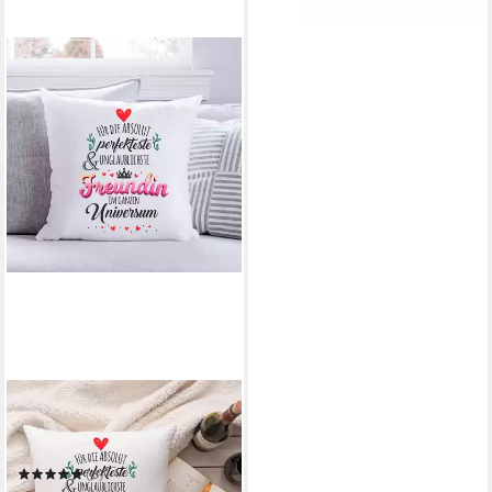
GRAVURZEILE
Zierkissen mit Spruch - Für
die perfekte Freundin -
Geschenk für Freunde -
(3)