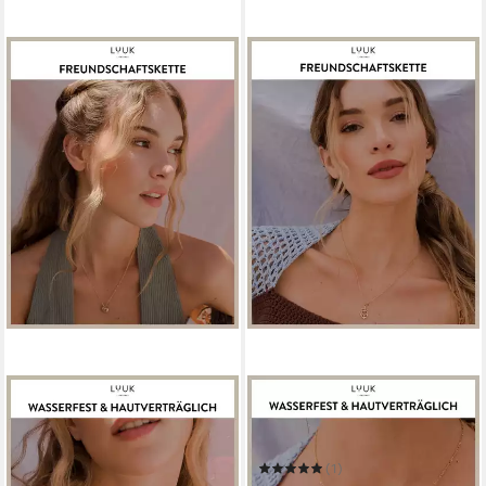
LUUK LIFESTYLE
LUUK LIFESTYLE
Freundschaftskette Herz
Freundschaftskette Herz-
29,99 €
Anker
UVP
39,99 €
-25%
(1)