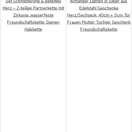
Set Schmetterling & geteiltes
Anhänger Damen in Silber aus
Herz – 2-teilige Partnerkette mit
Edelstahl Geschenke
Zirkonia, wasserfeste
Herz/Sechseck, 40cm + 5cm, für
Freundschaftskette, Damen
Frauen Mutter Tochter Geschenk
Halskette
Freundschaftskette