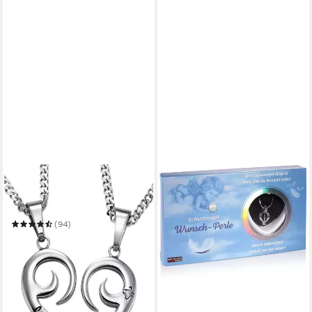
FIRETTI
Schmuckset Multipack
Schmuck Geschenk
Halsketten LIEBE
(94)
45,19 €
in 6-8 Werktagen bei dir