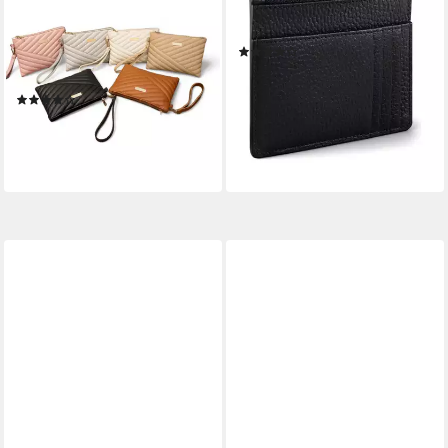
Handgelenktasche Kleine
Schlüsseltasche Bologna
Handgelenktasche
Leather, Leder
(2)
verschiedene Farben
ab 29,95 €
UVP
49,95 €
Kosmetiktasche (kein Set)
-40%
(1)
lieferbar - in 2-3 Werktagen bei dir
15,90 €
lieferbar - in 4-5 Werktagen bei dir
+8