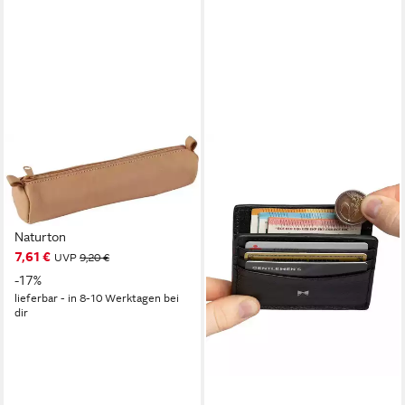
CLAIREFONTAINE
Federtasche
Schlampermäppchen klein
Leder rund 3,5x18cm
Naturton
7,61 €
UVP
9,20 €
-17%
lieferbar - in 8-10 Werktagen bei
dir