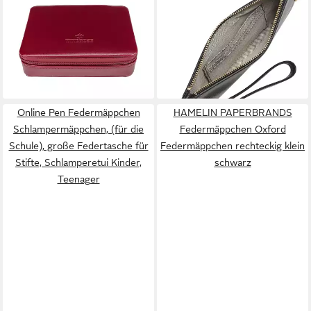
(Merino)
aus echtem Leder
35,00 €
66,30 €
UVP
85,00 €
lieferbar - in 2-3 Werktagen bei dir
-22%
lieferbar - in 2-3 Werktagen bei dir
Online Pen Federmäppchen
HAMELIN PAPERBRANDS
Schlampermäppchen, (für die
Federmäppchen Oxford
Schule), große Federtasche für
Federmäppchen rechteckig klein
Stifte, Schlamperetui Kinder,
schwarz
Teenager