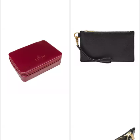
WINDROSE
FOSSIL
Schmucketui Charmbox klein
Handgelenktasche Wristlet,