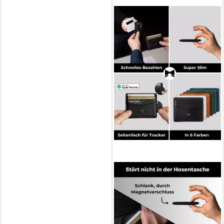
GENTLEMEN'S
Kartenetui - Kreditkartenetui
mit Münzfach & RFID Schutz -
Slim Wallet Herren, Slim
Wallet Herren mit Scheinfach