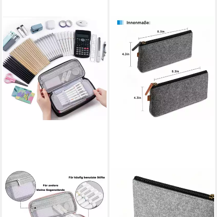
CACHITO
DIWZBYN
Schreibgeräteetui Stifteetui
Federmäppchen
Großes Fassungsvermögen
Federmäppchen Filz 2er Set
Stifteetui Schreibwarenetui,
mit Reißverschluss, Stifteetui,