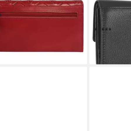
BANANI
JOOP!
se, echt Leder
Geldbörse lantea c
(14)
Ziegenleder, mit w
UVP
69,95 €
Baumwolle
(12)
 - in 1-2 Werktagen bei dir
ab 54,97 €
UVP
99,9
+3
-45%
lieferbar - in 2-3 Werk