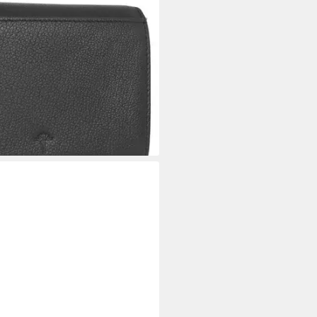
osma purse mh10f, aus
eichem Innenmaterial aus
5 €
tagen bei dir
+3