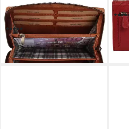
BENTHILL
BRUNO 
Geldbörse Damen Groß Echt Leder RFID
Geldbör
Portemonnaie XXL mit vielen Kartenfächer, RFID-
39,95 €
Schutz Kartenfächer Münzfach Reißverschlussfach
-43%
(162)
lieferbar
59,90 €
UVP
109,90 €
-45%
lieferbar - in 2-3 Werktagen bei dir
+1