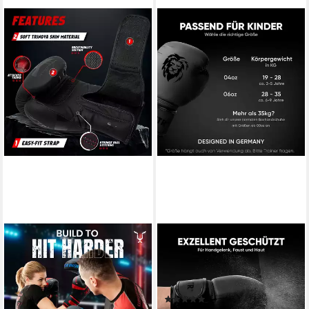
JAG GEARS
FIGHTR
Boxhandschuhe Jag Gears
Kinderboxhandschuhe aus
Boxhandschuhe für MMA,
Kunstleder für Training &
Kickboxen und
Kampfsport
(2)
Kampfsporttraining