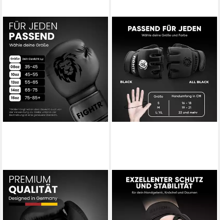
FIGHTR
FIGHTR
Boxhandschuhe FBG XIV –
MMA-Handschuhe aus
Stabil & komfortabel für
Kunstleder – leicht & flexibel
Boxen, Kickboxen, MMA &
für Mixed Martial Arts