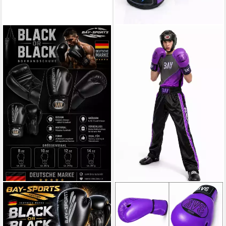
BAY-SPORTS
BAY-SPORTS
Boxhandschuhe Black ore
Boxhandschuhe Future stabil
Black Box-Handschuhe
& komfortabel für Boxen,