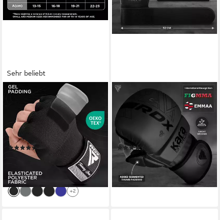
Sehr beliebt
RDX SPORTS
RDX SPORTS
Boxhandschuhe RDX Boxen
MMA-Handschuhe RDX MMA
elastische Innenhandschuhe,
Handschuhe, MMA Gloves für
MMA, Boxbandagen,
Kampfsport Grappling
Handschuhe
Training
(20)
(10)
19,99 €
37,99 €
25,99 €
lieferbar - in 2-3 Werktagen bei dir
-23%
lieferbar - in 2-3 Werktagen bei dir
+2