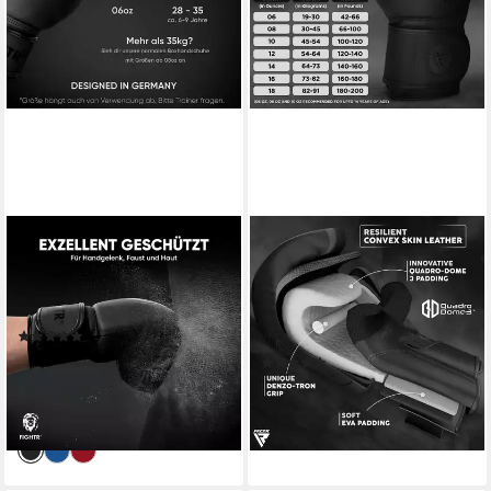
FIGHTR
RDX SPORTS
Kinderboxhandschuhe aus
Boxhandschuhe RDX
Kunstleder für Training &
Boxhandschuhe, Muay Thai
Kampfsport
Kickboxing Sparring, Punching
(2)
Handschuhe
34,90 €
UVP
39,90 €
(17)
(34,90 €/ 1 Paar)
42,99 €
-13%
lieferbar - in 2-3 Werktagen bei dir
lieferbar - in 2-3 Werktagen bei dir