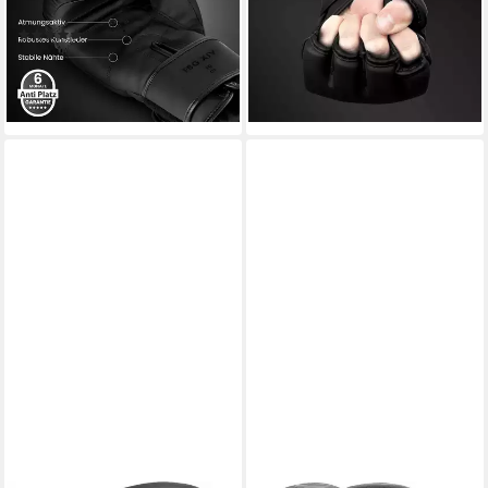
Sparring
Training
(7)
39,90 €
44,90 €
(39,90 €/ 1 Paar)
lieferbar - in 2-3 Werktagen bei dir
lieferbar - in 2-3 Werktagen bei dir