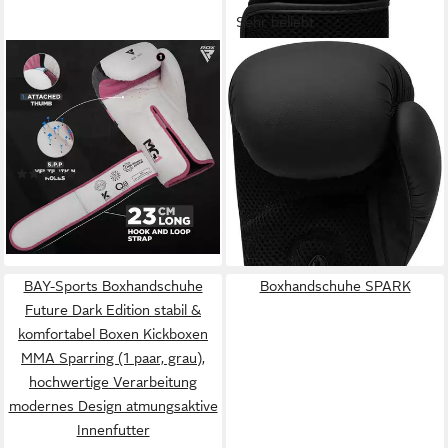
Sehr beliebt
RDX SPORTS
ADIDAS PERFORMANCE
Boxhandschuhe RDX
Boxhandschuhe Adidas Hybrid
Boxhandschuhe Muay Thai
25
(25)
Boxsack Training Sparring
28,49 €
Kickboxing
lieferbar - in 6-8 Werktagen bei dir
(1)
43,99 €
lieferbar - in 2-3 Werktagen bei dir
BAY-Sports Boxhandschuhe
Boxhandschuhe SPARK
Future Dark Edition stabil &
komfortabel Boxen Kickboxen
MMA Sparring (1 paar, grau),
hochwertige Verarbeitung
modernes Design atmungsaktive
Innenfutter