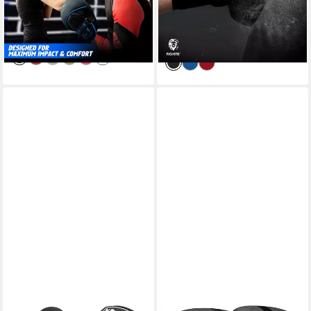
34,90 €
UVP
39,90 €
39,99 €
59,99 €
(34,90 €/ 1 Paar)
-33%
-13%
lieferbar - in 2-3 Werktagen bei dir
lieferbar - in 2-3 Werktagen bei dir
+1