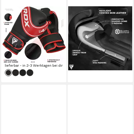
RDX SPORTS
RDX SPORTS
Kinderboxhandschuhe RDX
Boxhandschuhe RDX
Kinder Boxhandschuhe,Muay
Boxhandschuhe, Muay Thai
Thai Sparring MMA Kickboxen
Kickboxing Sparring, Punching
Kampf
Handschuhe
(4)
(17)
ab 28,99 €
42,99 €
32,99 €
lieferbar - in 2-3 Werktagen bei dir
-12%
lieferbar - in 2-3 Werktagen bei dir