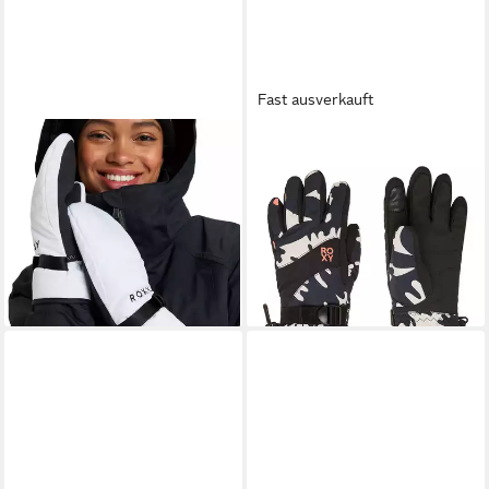
Fast ausverkauft
ROXY
ROXY
Snowboardhandschuhe ROXY
Snowboardhandschuhe Roxy
Jetty
Jetty Girl
ab 43,99 €
24,99 €
UVP
55,00 €
UVP
45,00 €
-20%
-44%
lieferbar - in 1-2 Werktagen bei dir
lieferbar - in 9-11 Werktagen bei
dir