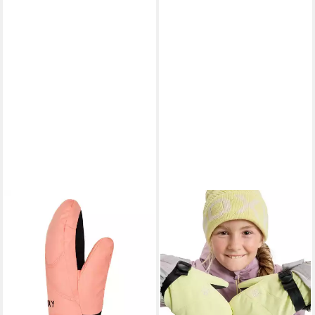
ROXY
ROXY
Snowboardhandschuhe Roxy
Snowboardhandschuhe Roxy
Jetty
Jetty Girl Solid
24,99 €
24,99 €
UVP
45,00 €
UVP
45,00 €
-44%
-44%
lieferbar - in 9-11 Werktagen bei
lieferbar - in 9-11 Werktagen bei
dir
dir