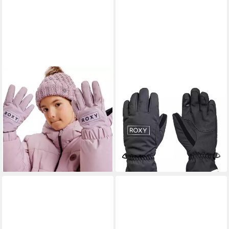
ROXY
ROXY
Snowboardhandschuhe
Snowboardhandschuhe
Freshfield Girl
Freshfield
21,99 €
21,99 €
UVP
40,00 €
UVP
40,00 €
-45%
-45%
lieferbar - in 9-11 Werktagen bei
lieferbar - in 1-2 Werktagen bei dir
dir