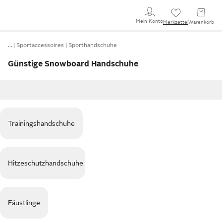
Mein Konto
Merkzettel
Warenkorb
…
Sportaccessoires
Sporthandschuhe
Günstige Snowboard Handschuhe
Trainingshandschuhe
Hitzeschutzhandschuhe
Fäustlinge