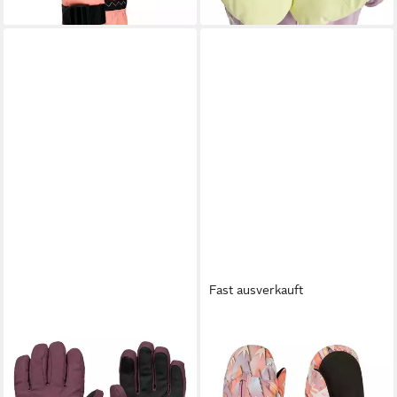
Fast ausverkauft
ROXY
ROXY
Snowboardhandschuhe Roxy
Snowboardhandschuhe
Jetty Solid
Snows Up
32,99 €
19,99 €
UVP
60,00 €
UVP
35,00 €