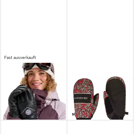
Fast ausverkauft
ROXY
QUIKSILVER
Snowboardhandschuhe Icyday
Snowboardhandschuhe
Leather
Method
49,99 €
35,99 €
UVP
90,00 €
UVP
65,00 €
-44%
-45%
lieferbar - in 9-11 Werktagen bei
lieferbar - in 1-2 Werktagen bei dir
dir