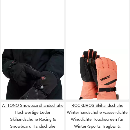
ROXY
BURTON
Snowboardhandschuhe Sierra
Snowboardhandschuhe
Warmlink
GORE-TEX GORE-TEX
195,99 €
69,95 €
UVP
250,00 €
UVP
99,95 €
-22%
-30%
lieferbar - in 9-11 Werktagen bei
lieferbar - in 4-5 Werktagen bei dir
dir
ATTONO Snowboardhandschuhe
ROCKBROS Skihandschuhe
Hochwertige Leder
Winterhandschuhe wasserdichte
Skihandschuhe Racing &
Winddichte Touchscreen für
Snowboard Handschuhe
Winter-Sports Tragbar &