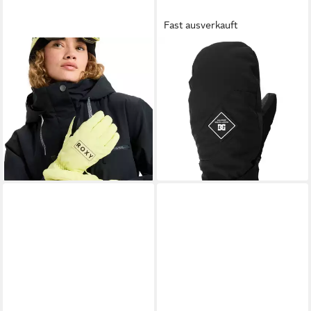
Fast ausverkauft
ROXY
DC SHOES
Snowboardhandschuhe
Snowboardhandschuhe
Freshfield
Franchise
27,99 €
19,99 €
UVP
50,00 €
UVP
40,00 €
-44%
-50%
lieferbar - in 9-11 Werktagen bei
lieferbar - in 1-2 Werktagen bei dir
dir
+1