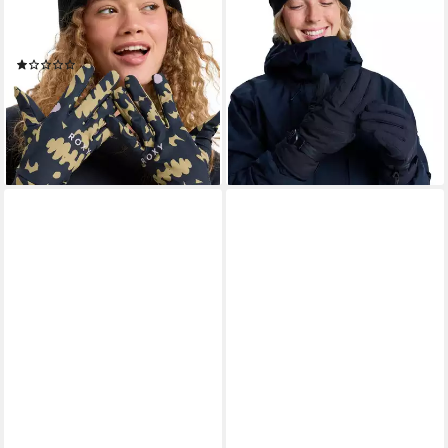
ROXY
ROXY
Snowboardhandschuhe
Snowboardhandschuhe
Hydrosmart
GORE-TEX® Fizz
(1)
78,99 €
UVP
100,00 €
19,99 €
UVP
35,00 €
-21%
-43%
lieferbar - in 9-11 Werktagen bei
lieferbar - in 1-2 Werktagen bei dir
dir