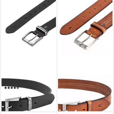
CAMEL ACTIVE
CAMEL ACTIVE
Ledergürtel aus
Ledergürtel aus Leder
55,95 €
hochwertigem Leder aus
lieferbar - in 2-3 Werktagen bei dir
Leder
(9)
21,95 €
lieferbar - in 2-3 Werktagen bei dir