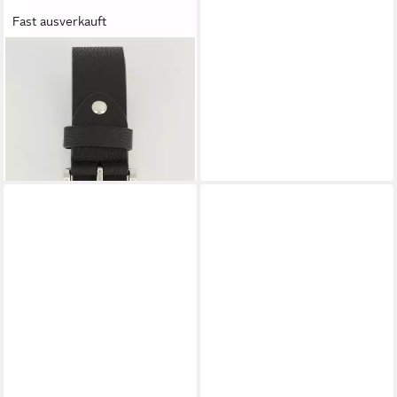
Fast ausverkauft
MEN PLUS
Hüftgürtel Gürtel Lederoptik
4cm breit Metall-Schließe
29,99 €
lieferbar - in 2-3 Werktagen bei dir