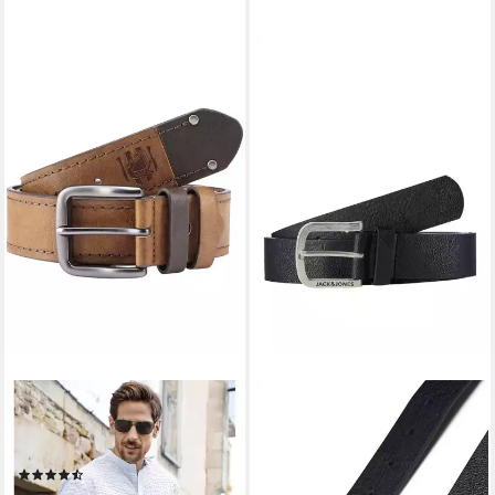
JAN VANDERSTORM
Ledergürtel BORAK (1-St) mit
Prägung und Ziernähten
(35)
27,99 €