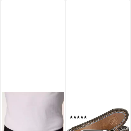
JAN VANDERSTORM
Ledergürtel WALRAM (1-St)
im Vintage Look
(2)
27,99 €
lieferbar - in 2-3 Werktagen bei dir