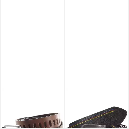
JAN VANDERSTORM
JAN VANDERSTORM
Ledergürtel OLTE (1-St)
Ledergürtel NICKELS (1-St) in
32,99 €
Vintage-Optik
lieferbar - in 2-3 Werktagen bei dir
32,99 €
lieferbar - in 2-3 Werktagen bei dir