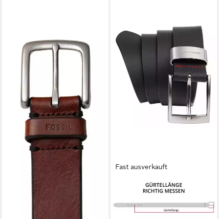
FOSSIL
Synthetikgürtel Leather Belt
aus echtem Leder
41,65 €
UVP
49,00 €
-15%
lieferbar - in 2-3 Werktagen bei dir
Fast ausverkauft
LINDENMANN
Ledergürtel Überlänge Pierre
Cardin Ledergürtel schwarz
ab 35,95 €