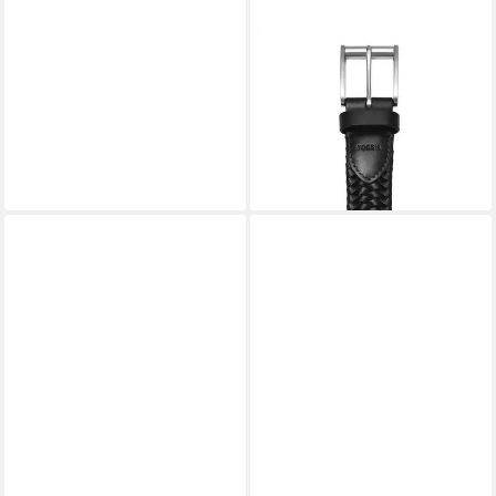
FOSSIL
Ledergürtel Stretch Belt
34,81 €
UVP
59,00 €
-41%
lieferbar - in 2-3 Werktagen bei dir