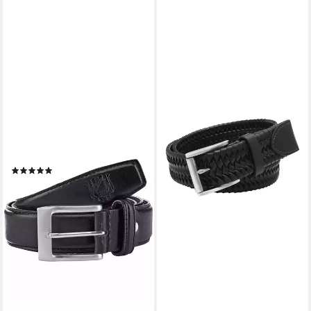
JAN VANDERSTORM
Ledergürtel DEODOR (1-St)
hochwertig aus echtem Leder
(12)
32,99 €
lieferbar - in 2-3 Werktagen bei dir