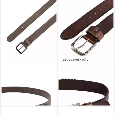
Fast ausverkauft
CAMEL ACTIVE
CAMEL ACTIVE
Ledergürtel aus reinem Leder
Ledergürtel aus Leder
(5)
aus Leder
55,95 €
39,95 €
lieferbar - in 2-3 Werktagen bei dir
lieferbar - in 2-3 Werktagen bei dir