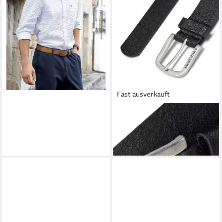
lieferbar - in 2-3 Werktagen bei dir
Fast ausverkauft
JACK & JONES PLUSSIZE
Ledergürtel HARRY (1-St)
17,90 €
lieferbar - in 2-3 Werktagen bei dir