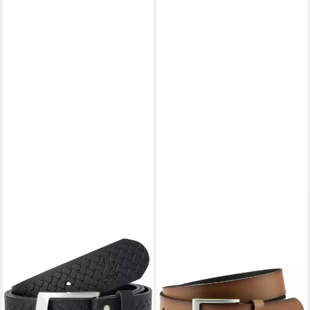
JAN VANDERSTORM
Ledergürtel JASTOR (1-St)
mit Karo-Prägung
32,99 €
lieferbar - in 2-3 Werktagen bei dir