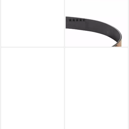
CAMEL ACTIVE
Ledergürtel aus Leder
(20)
21,95 €
lieferbar - in 2-3 Werktagen bei dir