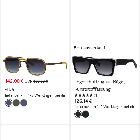
Fast ausverkauft
MINI EYEWEAR
HUMPHREY´S EYEWEAR
Sonnenbrille MINI EYEWEAR
Sonnenbrille Modell 588200
Sonnenbrille
Form Karree/Eckig,
142,00 €
UVP
169,00 €
Logoschriftzug auf Bügel,
-16%
Kunststofffassung
lieferbar - in 4-5 Werktagen bei dir
(1)
126,14 €
lieferbar - in 1-2 Werktagen bei dir