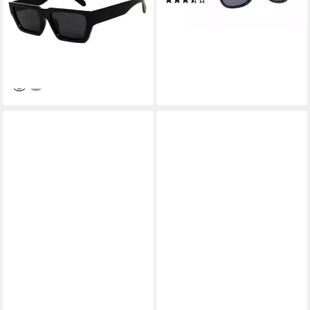
(3)
Herren Brille Schwarz milchig
88,99 €
grau
lieferbar - in 2-3 Werktagen bei dir
69,99 €
UVP
99,99 €
-30%
lieferbar - in 3-4 Werktagen bei dir