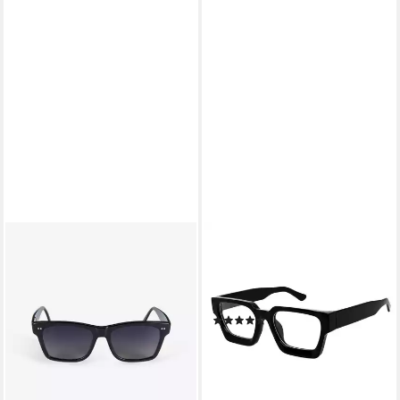
GLAMIRA
SALAZAR.PLUS
Sonnenbrille Rechteckige
Brillengestell Brille ohne
Glänzend Schwarze
Stärke Dick Rechteckig
Herrensonnenbrille (1-St) mit
Unisex Klotzig Damen Herren
(2)
polarisierten Linsen
69,99 €
126,65 €
149,00 €
lieferbar - in 3-4 Werktagen bei dir
-15%
lieferbar - in 2-3 Werktagen bei dir