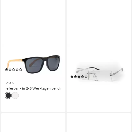
COLLEZIONE ALESSANDRO
SALAZAR.PLUS
Sonnenbrille Oslo mit
Sonnenbrille Randlos
polarisierten Linsen
Rechteckig Unisex Rahmenlos
(1)
Damen Herren leichte Brille
22,90 €
UVP
29,90 €
(12)
69,99 €
-23%
UVP
99,99 €
lieferbar - in 2-3 Werktagen bei dir
-30%
lieferbar - in 3-4 Werktagen bei dir
+4