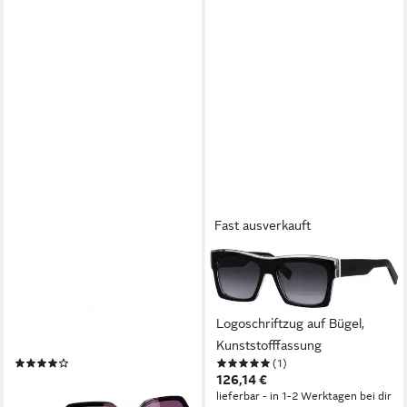
Fast ausverkauft
LASCANA
HUMPHREY´S EYEWEAR
Sonnenbrille Trendy
Sonnenbrille Modell 588200
Sonnenbrille mit UV Schutz,
Form Karree/Eckig,
große Damenbrille,
Logoschriftzug auf Bügel,
Sonnenschutz
Kunststofffassung
(4)
(1)
17,99 €
126,14 €
24,99 €
lieferbar - in 1-2 Werktagen bei dir
-28%