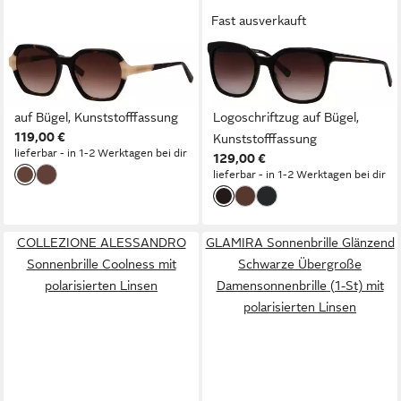
Fast ausverkauft
HUMPHREY´S EYEWEAR
BRENDEL EYEWEAR
Sonnenbrille Modell 588199
Sonnenbrille Modell 906207
Form Feminin, Logoschriftzug
Form Karree/Eckig,
auf Bügel, Kunststofffassung
Logoschriftzug auf Bügel,
119,00 €
Kunststofffassung
lieferbar - in 1-2 Werktagen bei dir
129,00 €
lieferbar - in 1-2 Werktagen bei dir
COLLEZIONE ALESSANDRO
GLAMIRA Sonnenbrille Glänzend
Sonnenbrille Coolness mit
Schwarze Übergroße
polarisierten Linsen
Damensonnenbrille (1-St) mit
polarisierten Linsen