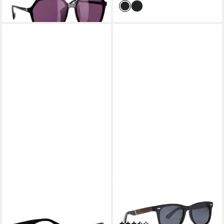
lieferbar - in 1-2 Werktagen bei dir
SALAZAR.PLUS
COLLEZIONE ALESSANDRO
Sonnenbrille Rechteckig
Sonnenbrille New York mit
Unisex 2 Farben Damen
coolen Karton