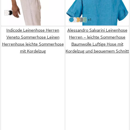
Leinenhose mit elegantem
und angenehm kühl
64,90 €
49,99 €
Look
UVP
59,95 €
Ecru
Schwarz
-17%
weitere Farben:
+1
türkis
weiß
sonnengelb
hellgrau
grün
Indicode Leinenhose Herren
Alessandro Salvarini Leinenhose
Veneto Sommerhose Leinen
Herren – leichte Sommerhose
Herrenhose leichte Sommerhose
Baumwolle Luftige Hose mit
mit Kordelzug
Kordelzug und bequemem Schnitt