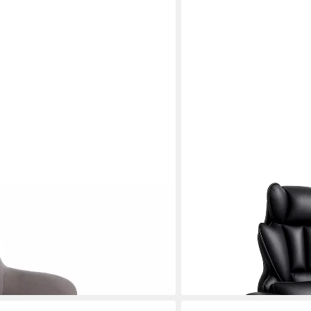
VIDITA
l mit Fußstütze (1-St., Set)
Bürostuhl Ergonomischer 
Fußstütze, verstellbar
149,00 €
UVP
189,00 €
en bei dir
-21%
lieferbar - in 6-7 Werktagen be