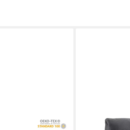
HOMEGURU
o-Tex zertifiziert,Ergonomie-
Massagesessel Elektrisch