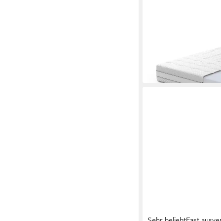
Technologie-Matratze
(Packung)
109,00 €
UVP
214,99 €
-49%
lieferbar - in 6-7 Werktag
Sehr beliebt
Fast ausve