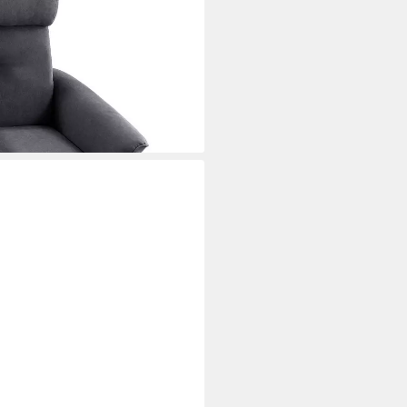
l,Liegefunktion,Vibration,Heizung
funktion
i dir