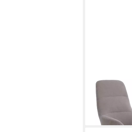
HOMEGURU
Relaxsessel Relaxsesse
199,99 €
UVP
299,99 €
-33%
lieferbar - in 6-7 Werktag