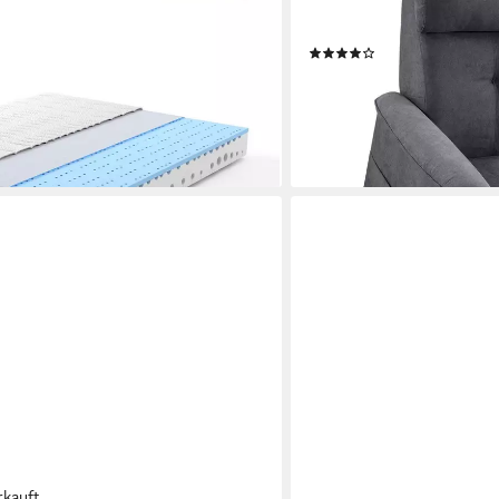
,7-Zonen,H3-H4,18cm, 16.0 cm hoch,
Aufstehhilfe,Massagesesse
(1-St., Packung), mit Relax
(33)
399,99 €
UVP
659,00 €
-39%
en bei dir
lieferbar - in 6-7 Werktagen be
rkauft