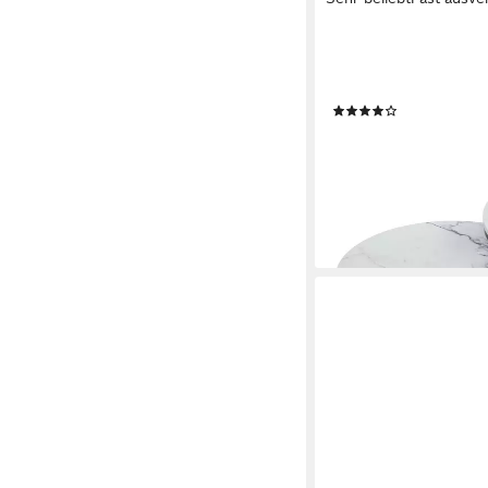
HOMEGURU
Couchtisch rund, Satz
Sintergestein, modern
(201)
109,90 €
UVP
209,99 €
-48%
lieferbar - in 6-7 Werktag