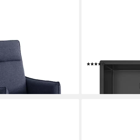
HOMEGURU
ellbarer Rückenlehne, Ruhesessel,
Küchenspüle Lebensmittel
1-St)
60x45x21.5 cm schwarz, r
(Packung)
(1)
ab 129,90 €
UVP
386,90 €
en bei dir
-66%
lieferbar - in 6-7 Werktagen be