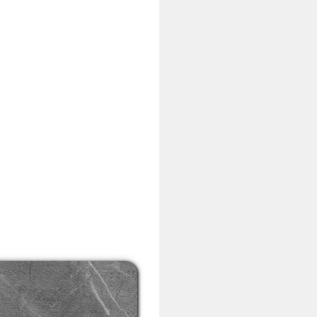
schfest, schnell trocknend,
gn
i dir