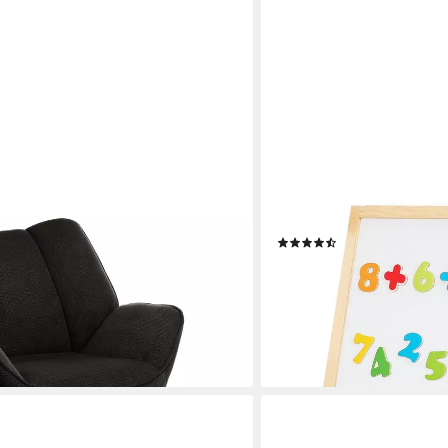
HOMEGURU
er
Standtafel Klappbare 2-in-
ssel,Lesesessel,Blütenblattform,Ergonomie
Whiteboard & Kreidetafel
(13)
12,99 €
UVP
19,99 €
-35%
lieferbar - in 6-7 Werktagen be
en bei dir