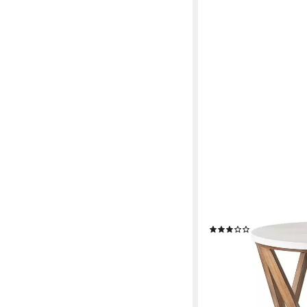
HOMEGURU
Couchtisch Tisch (1-St
(1)
39,90 €
UVP
99,00 €
-60%
lieferbar - in 6-7 Werktag