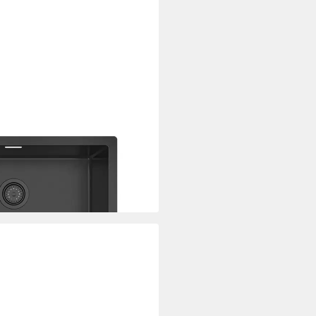
qualität Küchenspüle
echteckig, 60.0/43.0 cm,
i dir