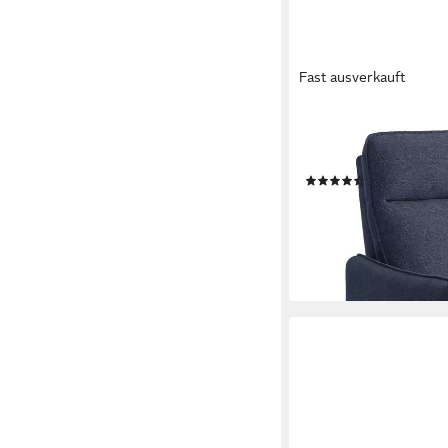
Fast ausverkauft
HOMEGURU
Relaxsessel mit verst
Liegefunktion,Stilvoll (
(5)
149,99 €
UVP
299,99 €
-50%
lieferbar - in 6-7 Werktag