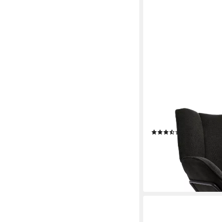
HOMEGURU
Loungesessel modern
Relaxsessel,Loungese
(1-St., Packung)
(2)
129,90 €
UVP
199,99 €
-35%
lieferbar - in 6-7 Werktag