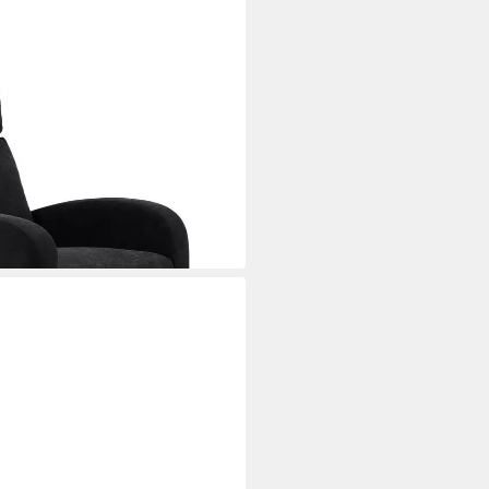
,Ruhesessel,Liegefunktion,Vibration,Heizung
ng), mit Relaxfunktion
i dir