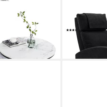
HOMEGURU
tische 2 St., Marmormuster,
Massagesessel
es Design (2-St., Set)
Relaxsessel,Fernsehsessel
(Einzelsessel, 1-St., Packu
(77)
279,99 €
UVP
439,90 €
en bei dir
-36%
lieferbar - in 6-7 Werktagen be