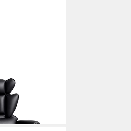
Bürostuhl Hochlehner mit
i dir