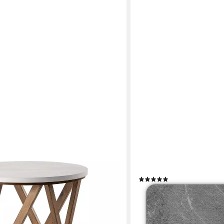
HOMEGURU
., Packung)
Badematte Badeteppich,rut
saugfähig, elegantes Desi
(1)
ab 14,99 €
UVP
29,90 €
en bei dir
-50%
lieferbar - in 6-7 Werktagen be