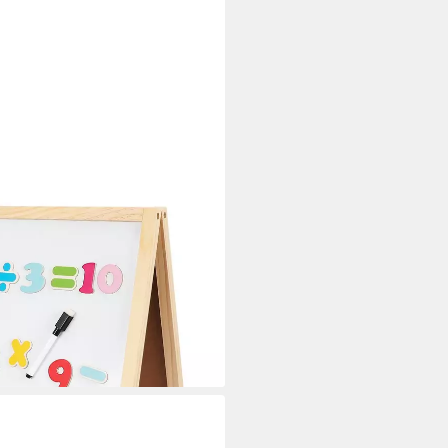
1-Kindertafel,doppelseitige
i dir