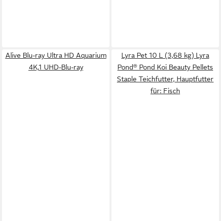
Alive Blu-ray Ultra HD Aquarium
Lyra Pet 10 L (3,68 kg) Lyra
4K,1 UHD-Blu-ray
Pond® Pond Koi Beauty Pellets
Staple Teichfutter, Hauptfutter
für: Fisch