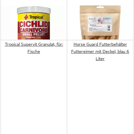
TROPICAL
WILD & FEIN
Cichlid CARNIVORE Pellet S
Pferdehaut, 150 g
18,89 €
6,15 €
(52,47 €/ 1 kg)
(41,00 €/ 1 kg)
in 2-3 Werktagen bei dir
in 3-4 Werktagen bei dir
Tropical Supervit Granulat, für:
Horse Guard Futterbehälter
Fische
Futtereimer mit Deckel, blau 6
Liter