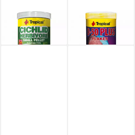
TROPICAL
TROPICAL
Cichlid HERBIVORE Pellet S
D-50 Plus
17,84 €
8,39 €
(49,56 €/ 1 kg)
(167,80 €/ 1 kg)
in 2-3 Werktagen bei dir
in 2-3 Werktagen bei dir