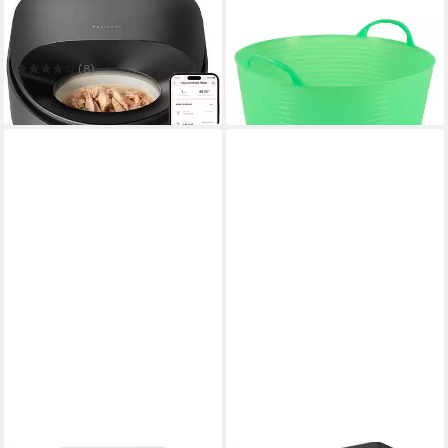
PETLIBRO
HORSE GUARD
Futterautomat Petlibro
Futterbehälter niedriger
POLAR Futterspender für
Futtereimer, grün 16 Liter
11,95 €
Nassfutter
(8)
in 3-4 Werktagen bei dir
162,99 €
in 3-4 Werktagen bei dir