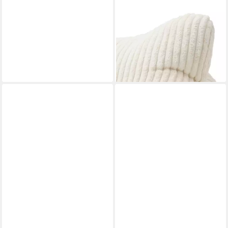
GÖZZE
Dekokissen GÖZZE
Lesekissen ANAFI DB 25x40
cm weiß
12,90 €
lieferbar - in 4-5 Werktagen bei dir