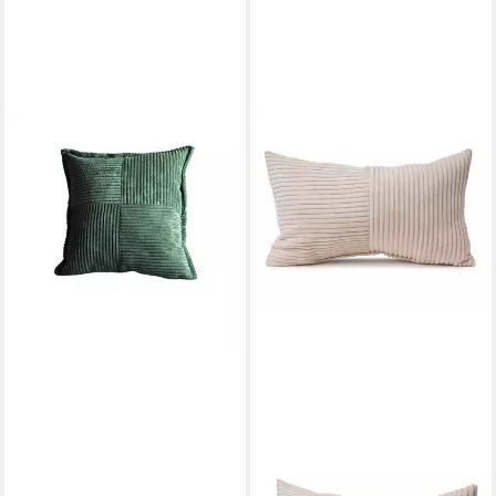
GÖZZE
Zierkissen GÖZZE Kissen
ANAFI grün BH 40x40 cm
grün Dekokissen
12,90 €
lieferbar - in 4-5 Werktagen bei dir