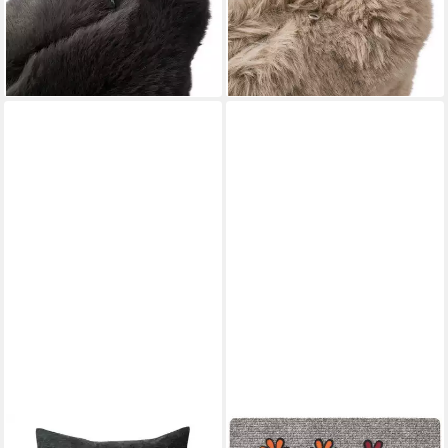
40x8x40 cm grau Dekokissen
40x8x40 cm braun
11,90 €
Dekokissen
lieferbar - in 4-5 Werktagen bei dir
11,90 €
lieferbar - in 4-5 Werktagen bei dir
BETZ