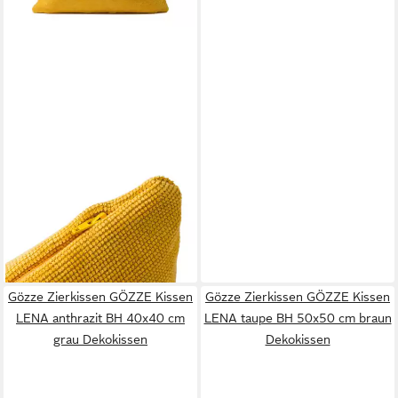
GÖZZE
Zierkissen GÖZZE Kissen
LENA senf BH 50x50 cm gelb
Dekokissen
11,90 €
lieferbar - in 4-5 Werktagen bei dir
Gözze Zierkissen GÖZZE Kissen
Gözze Zierkissen GÖZZE Kissen
LENA anthrazit BH 40x40 cm
LENA taupe BH 50x50 cm braun
grau Dekokissen
Dekokissen