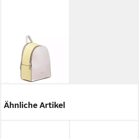
NYZE
Freizeitrucksack Backpack by
I'm Jette Damen Rucksack (1-
tlg), leicht
69,99 €
lieferbar - in 4-5 Werktagen bei dir
Ähnliche Artikel