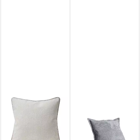
GÖZZE
GÖZZE
Zierkissen GÖZZE Kissen
Zierkissen GÖZZE Kissen
SVEN weiss BHT 40x8x40
ANAFI anthrazit BH 40x40
cm weiß Dekokissen
cm grau Dekokissen
12,90 €
12,90 €
lieferbar - in 4-5 Werktagen bei dir
lieferbar - in 4-5 Werktagen bei dir