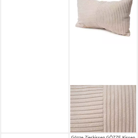
GÖZZE
Zierkissen GÖZZE Kissen
ANAFI creme BHT 50x8x30
cm beige Dekokissen
10,90 €
lieferbar - in 4-5 Werktagen bei dir
Gözze Zierkissen GÖZZE Kissen