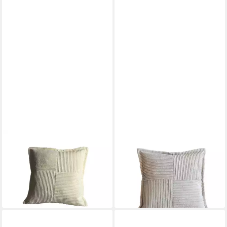
GÖZZE
GÖZZE
Zierkissen GÖZZE Kissen
Zierkissen GÖZZE Kissen
ANAFI weiß BH 40x40 cm
ANAFI schwarz BH 40x40 cm
weiß Dekokissen
schwarz Dekokissen
12,90 €
12,90 €
lieferbar - in 4-5 Werktagen bei dir
lieferbar - in 4-5 Werktagen bei dir