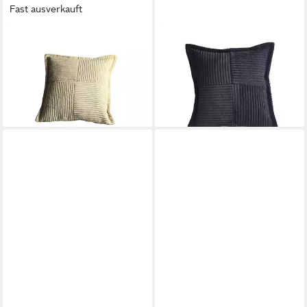
Fast ausverkauft
GÖZZE
GÖZZE
Zierkissen GÖZZE Kissen
Zierkissen GÖZZE Kissen
ANAFI creme BH 40x40 cm
ANAFI schwarz BH 50x50 cm
beige Dekokissen
schwarz Dekokissen
12,90 €
14,90 €
lieferbar - in 4-5 Werktagen bei dir
lieferbar - in 4-5 Werktagen bei dir