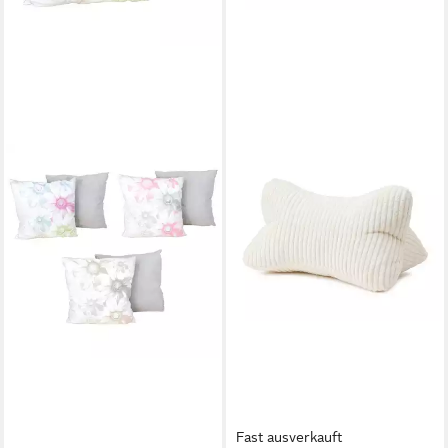
GÖZZE
Dekokissen Kissen von
GÖZZE Taupe, Altrosa oder
Multicolor 40x40 cm
Blumenmuster
6,95 €
lieferbar - in 3-4 Werktagen bei dir
Fast ausverkauft