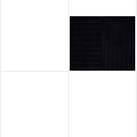
GÖZZE
Zierkissen GÖZZE Kissen
ANAFI schwarz BHT
50x8x30 cm schwarz
Dekokissen
10,90 €
lieferbar - in 4-5 Werktagen bei dir