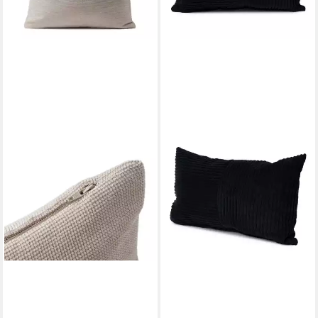
GÖZZE
Zierkissen GÖZZE Kissen
LENA taupe BH 40x40 cm
braun Dekokissen
8,90 €
lieferbar - in 4-5 Werktagen bei dir