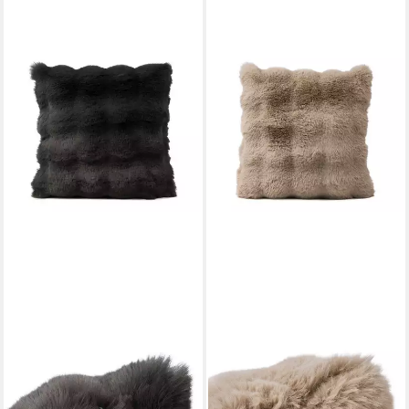
GÖZZE
GÖZZE
Zierkissen GÖZZE Kissen
Zierkissen GÖZZE Kissen
BUBBLES anthrazit BHT
BUBBLES taupe BHT