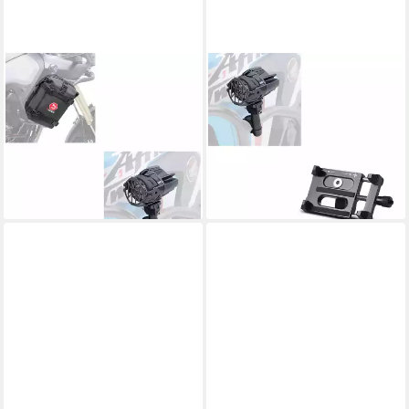
LUMITECS
LUMITECS
Halter Set LED
Halter Set LED
Zusatzscheinwerfer +
Zusatzscheinwerfer +
Sturzbügeltasche S1
Smartphonehalter S1
132,99 €
120,99 €
UVP
324,99 €
UVP
314,99 €
-59%
-62%
lieferbar - in 6-7 Werktagen bei dir
lieferbar - in 6-7 Werktagen bei dir