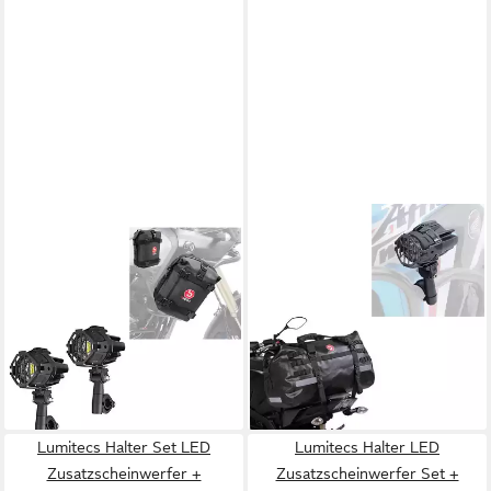
LUMITECS
LUMITECS
Halter LED
Halter Set LED
Nebelscheinwerfer + Set
Zusatzscheinwerfer +
Sturzbügeltaschen K3
Hecktasche S2
148,99 €
wasserdichtPaar
UVP
339,99 €
184,99 €
UVP
424,99 €
-56%
lieferbar - in 6-7 Werktagen bei dir
-56%
lieferbar - in 6-7 Werktagen bei dir
Lumitecs Halter Set LED
Lumitecs Halter LED
Zusatzscheinwerfer +
Zusatzscheinwerfer Set +