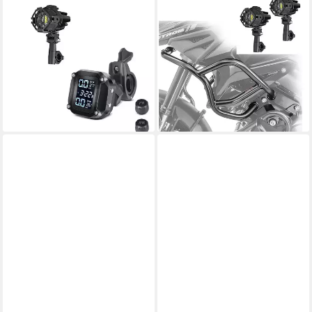
LUMITECS
LUMITECS
Halter Set: LED
Halter Set: LED
Zusatzscheinwerfer S22X +
Zusatzscheinwerfer S22X +
Reifendruckkontrollsystem
Verkleidungsschutzbügel
240,99 €
RDKS
UVP
474,99 €
140,99 €
UVP
364,99 €
-49%
lieferbar - in 6-7 Werktagen bei dir
-61%
lieferbar - in 6-7 Werktagen bei dir