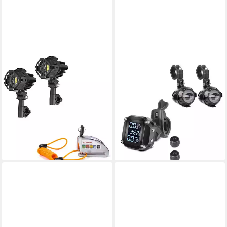
LUMITECS
LUMITECS
Halter Set: LED
Halter Set LED
Zusatzscheinwerfer S22X +
Zusatzscheinwerfer MS1 +
Bremssscheibenschloss
Reifendruckkontrollsystem
168,99 €
Alarm 110dB
UVP
289,99 €
152,99 €
UVP
324,99 €
-42%
lieferbar - in 6-7 Werktagen bei dir
-53%
lieferbar - in 6-7 Werktagen bei dir