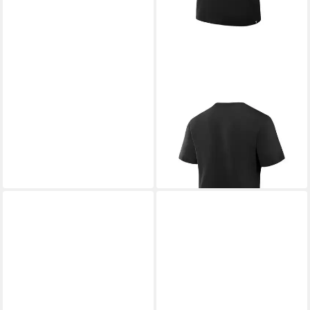
FANATICS
T-Shirt Fanatics T-Shirt Los
Angeles Kings Hat Trick Tee
47,00 €
lieferbar - in 2-3 Werktagen bei dir