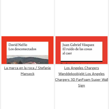
Los desconectados / David
El ruido de las cosas al caer /
Nel·lo
Juan Gabriel Vásquez
7,20 €
8,40 €
lieferbar - in 2-3 Werktagen bei dir
lieferbar - in 2-3 Werktagen bei dir
La marca en la roca / Stefanie
Los Angeles Chargers
Manseck
Wanddekoobjekt Los Angeles
Chargers 3D FanFoam Super Wall
Sign