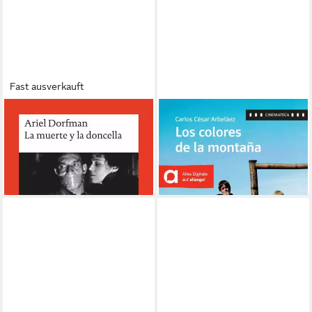
Fast ausverkauft
La muerte y la doncella / Ariel
Los colores de la montaña /
Dorfman
Carlos César Arbeláez, Ina
5,50 €
Muñoz
lieferbar - in 2-3 Werktagen bei dir
11,00 €
lieferbar - in 2-3 Werktagen bei dir