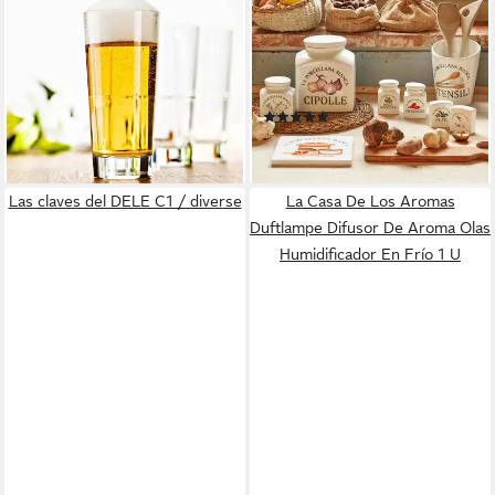
Longdrinkglas Highball Glas
Salz- / Pfefferstreuer
12er Set 350ml modern
Dekorativ Salzstreuer
schlicht NEU, Glas
Pfefferstreuer
32,90 €
Gewürzstreuer, (2-tlg), In
(10,97 €/ 1 Stk)
(1)
Geschenkkarton
lieferbar - in 2-3 Werktagen bei dir
8,90 €
lieferbar - in 3-4 Werktagen bei dir
Las claves del DELE C1 / diverse
La Casa De Los Aromas
Duftlampe Difusor De Aroma Olas
Humidificador En Frío 1 U