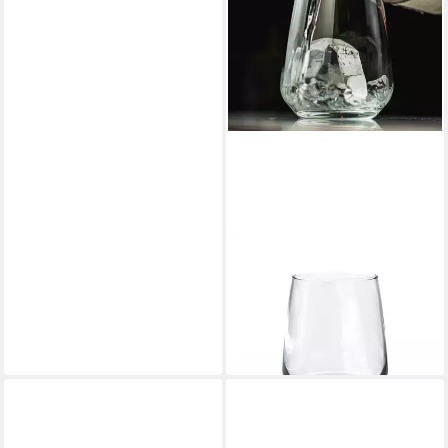
LACARI
Glas Wasserglas Limonade
Longdrink 350 ml, 6-tlg., Glas
19,90 €
(9,95 €/ 1 Stk)
lieferbar - in 2-3 Werktagen bei dir