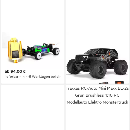
ABSIMA
ARRMA
RC-Auto 1:24 2WD Mini
RC-Buggy Arrma Gorgon 4x2
Buggy "Speck-B" LIMITED
Mega 550 Monstertruck Gun
EDITION (READY-TO-RACE,
M RTR 1:10 mit Akku, Lader
224,44 €
INKL. FERNSTEUERUNG,
lieferbar - in 3-4 Werktagen bei dir
ab 94,00 €
FAHRAKKU UND
lieferbar - in 4-5 Werktagen bei dir
LADEGRÄT), INKL. 2
KAROSSERIEN RACE
Traxxas RC-Auto Mini Maxx BL-2s
GREEN & CREME RETRO
Grün Brushless 1:10 RC
Modellauto Elektro Monstertruck