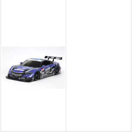
TAMIYA
RC-Buggy Tamiya 1:10 RC Car
Raybrig NSX Concept GT TT-
02 1:10 Bausatz
162,42 €
lieferbar - in 6-7 Werktagen bei dir