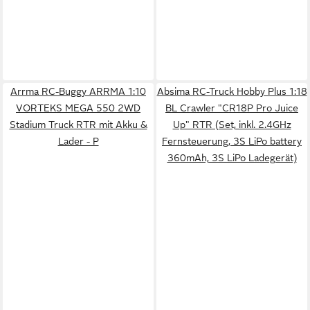
Arrma RC-Buggy ARRMA 1:10
Absima RC-Truck Hobby Plus 1:18
VORTEKS MEGA 550 2WD
BL Crawler "CR18P Pro Juice
Stadium Truck RTR mit Akku &
Up" RTR (Set, inkl. 2.4GHz
Lader - P
Fernsteuerung, 3S LiPo battery
360mAh, 3S LiPo Ladegerät)