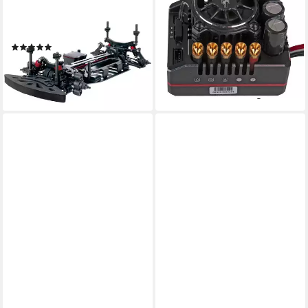
REELY
HOBBYWING
RC-Auto 1:10 Elektro ARR
Hobbywing Xerun XR8 Plus
FS53113CEI
G2 Brushless Regler 200A 2-
(1)
6S LiPo für 1:8 RC-
ab 73,32 €
Fernsteuerung
lieferbar - in 2-3 Werktagen bei dir
199,95 €
lieferbar - in 3-4 Werktagen bei dir