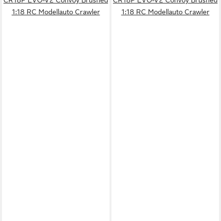
CR18P EVO-V2 Convoy Brushed
CR18P EVO-V2 Convoy Brushed
1:18 RC Modellauto Crawler
1:18 RC Modellauto Crawler