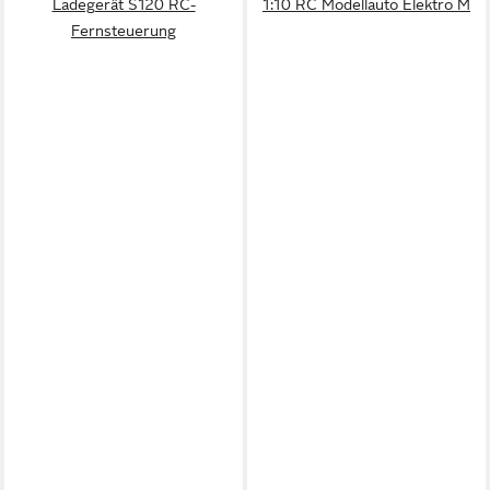
Ladegerät S120 RC-
1:10 RC Modellauto Elektro M
Fernsteuerung