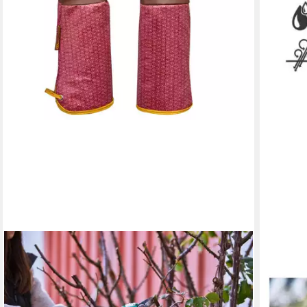
GEBOL
GEBOL
Arbeitshandschuhe Gebol Handschuh Damascena
Arbeit
25,79 €
Montage
lieferbar - in 3-4 Werktagen bei dir
Noppen