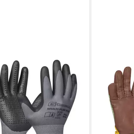
GEBOL
Arbeitshandschuhe
13,54 €
lieferbar - in 3-4 Werk