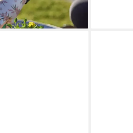
handschuhe Handschuh Gardeluxe Oleander
 - in 3-4 Werktagen bei dir