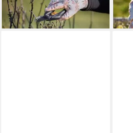
GEBOL
GEBOL
Arbeitshandschuhe Handschuh Gardeluxe Oleander
Arbeits
2,94 €
2,94 €
lieferbar - in 3-4 Werktagen bei dir
lieferbar