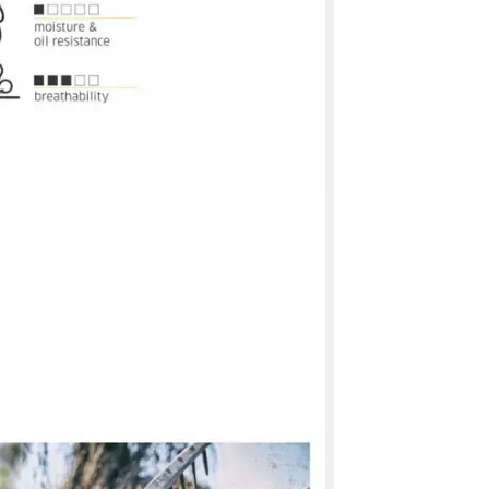
shandschuhe MULTI FLEX ECO
handschuh 100% Polyester mit Nitril-