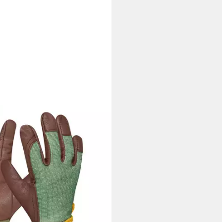
 Gebol Handschuh Buxus
tagen bei dir