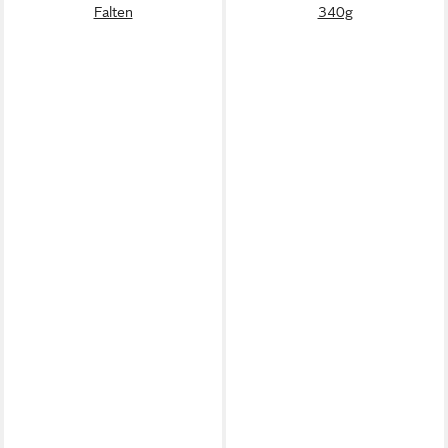
Falten
340g