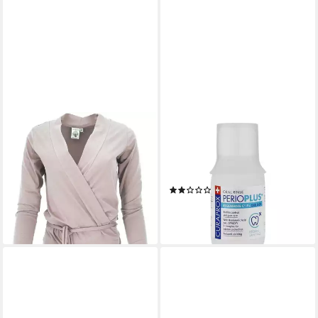
GURU-SHOP
CURADEN GERMANY GMBH
Longsleeve Wickelshirt,
Mundspülung CURAPROX
Yogashirt, Langarmshirt in..
perio Plus+ Regenerate
alternative Bekleidung
Mundspül.CHX 0,09%, 100 ml
(1)
55,90 €
10,49 €
lieferbar - in 2-3 Werktagen bei dir
(104,90 €/ 1 l)
lieferbar - in 4-5 Werktagen bei dir