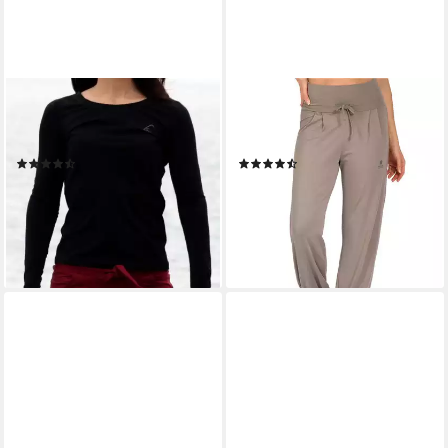
ESPARTO
MAGADI
Yogashirt Langarmshirt Vicitra
Yogahose Florence aus
Ärmel mt Daumenloch
weichem Naturmaterial
(19)
(19)
39,00 €
99,00 €
lieferbar - in 2-3 Werktagen bei dir
+1
lieferbar - in 4-5 Werktagen bei dir
+4