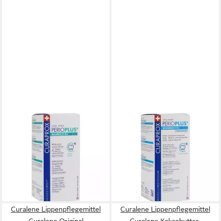
CURADEN GERMANY GMBH
CURADEN GERMANY GMBH
Mundspülung CURAPROX
Mundspülung CURAPROX
perio Plus+ Balance
perio Plus+ Regenerate
Mundspülung CHX 0,05%,
Mundspül.CHX 0,09%, 200 ml
12,99 €
200 ml
(64,95 €/ 1 l)
13,19 €
lieferbar - in 4-5 Werktagen bei dir
(65,95 €/ 1 l)
lieferbar - in 4-5 Werktagen bei dir
Curalene Lippenpflegemittel
Curalene Lippenpflegemittel
Curalene Original
Curalene Kakaobutter-