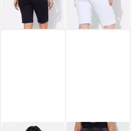
5-Pocket
Passform
35,99 €
23,99 €
39,99 €
lieferbar - in 2-3 Werktagen bei dir
-40%
lieferbar - in 2-3 Werktagen bei dir