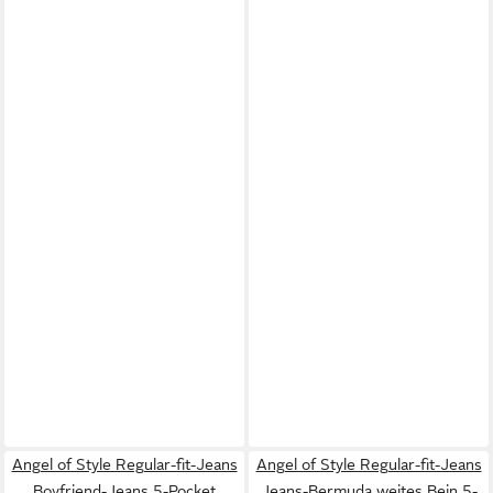
Angel of Style Regular-fit-Jeans
Angel of Style Regular-fit-Jeans
Boyfriend-Jeans 5-Pocket
Jeans-Bermuda weites Bein 5-