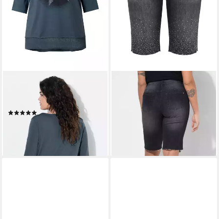
ANGEL OF STYLE
ANGEL OF STYLE
T-Shirt T-Shirt A-Linie cold
Regular-fit-Jeans Jeans-
dyed Glitzer-Stern
Bermuda Straight Fit
(1)
Ziersteinchen
27,99 €
39,99 €
34,99 €
-30%
lieferbar - in 2-3 Werktagen bei dir
lieferbar - in 2-3 Werktagen bei dir