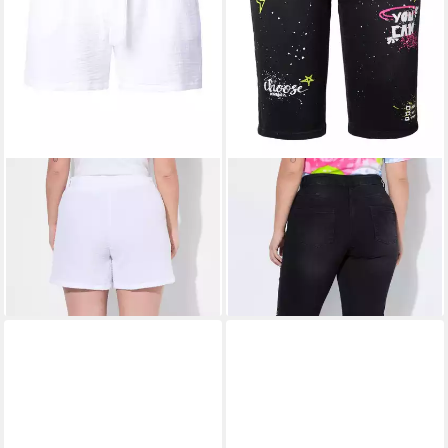
ANGEL OF STYLE
ANGEL OF STYLE
Jeansshorts Shorts weites
5-Pocket-Jeans Jeans-
Bein Musselin Bindeband
Bermuda gerades Bein Print
29,99 €
35,99 €
49,99 €
49,99 €
-40%
-28%
lieferbar - in 2-3 Werktagen bei dir
lieferbar - in 2-3 Werktagen bei dir