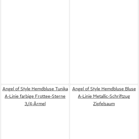
Angel of Style Hemdbluse Tunika
Angel of Style Hemdbluse Bluse
A-Linie farbige Frottee-Sterne
A-Linie Metallic-Schriftzug
3/4-Ärmel
Zipfelsaum