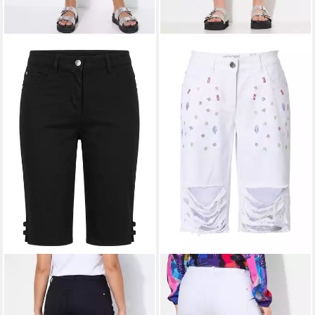
ANGEL OF STYLE
ANGEL OF STYLE
Regular-fit-Jeans Jeans-
5-Pocket-Jeans Jeans-
Bermuda Berry gerades Bein
Bermuda Berry gerade