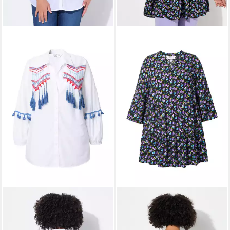
ANGEL OF STYLE
ANGEL OF STYLE
Hemdbluse Hemdbluse A-
Hemdbluse Bluse bequeme
Linie Stickborten und Fransen
Passform Blümchen Volants